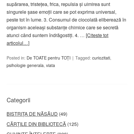
supărarea, tristeţea, frica, repulsia şi uimirea sunt
singurele şase emoţii care se pot exprima universal,
peste tot în lume. 3. Consumul de ciocolată eliberează în
organism aceleaşi substanţe chimice care se secretă
atunci când suntem îndrăgostiţi. 4. …
[Citeste tot
articolul…]
Posted in:
De TOATE pentru TOȚI
Tagged:
curiozitati
,
psihologie generala
,
viata
Categorii
BISTRIȚA DE NĂSĂUD
(49)
CĂRȚILE DIN BIBLIOTECĂ
(125)