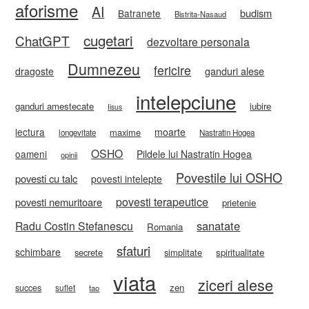
aforisme
AI
budism
Batranete
Bistrita-Nasaud
cugetari
ChatGPT
dezvoltare personala
Dumnezeu
fericire
ganduri alese
dragoste
intelepciune
ganduri amestecate
iubire
Iisus
lectura
moarte
maxime
longevitate
Nastratin Hogea
OSHO
oameni
Pildele lui Nastratin Hogea
opinii
Povestile lui OSHO
povesti cu talc
povesti intelepte
povesti terapeutice
povesti nemuritoare
prietenie
sanatate
Radu Costin Stefanescu
Romania
sfaturi
schimbare
secrete
simplitate
spiritualitate
viata
ziceri alese
zen
succes
suflet
tao