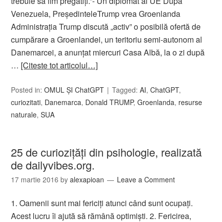
trebuie să fim pregătiți.”- Un diplomat al UE După
Venezuela, PreședinteleTrump vrea Groenlanda
Administrația Trump discută „activ” o posibilă ofertă de
cumpărare a Groenlandei, un teritoriu semi-autonom al
Danemarcei, a anunțat miercuri Casa Albă, la o zi după
…
[Citeste tot articolul…]
Posted in:
OMUL ȘI ChatGPT
Tagged:
AI
,
ChatGPT
,
curiozitati
,
Danemarca
,
Donald TRUMP
,
Groenlanda
,
resurse
naturale
,
SUA
25 de curioziţăţi din psihologie, realizată
de dailyvibes.org.
17 martie 2016
by
alexapioan
Leave a Comment
1. Oamenii sunt mai fericiţi atunci când sunt ocupaţi.
Acest lucru îi ajută să rămână optimişti. 2. Fericirea,