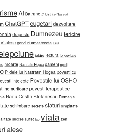
orisme
AI
Batranete
Bistrita-Nasaud
cugetari
ChatGPT
dezvoltare
sm
Dumnezeu
fericire
onala
dragoste
ri alese
ganduri amestecate
Iisus
telepciune
lectura
iubire
longevitate
moarte
oameni
me
Nastratin Hogea
opinii
HO
povesti cu
Pildele lui Nastratin Hogea
Povestile lui OSHO
ovesti intelepte
povesti terapeutice
ti nemuritoare
Radu Costin Stefanescu
nie
Romania
sfaturi
tate
schimbare
secrete
simplitate
viata
ualitate
zen
succes
suflet
tao
eri alese