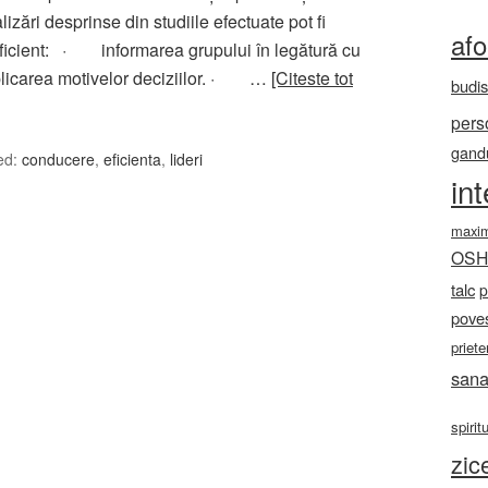
zări desprinse din studiile efectuate pot fi
af
 eficient: · informarea grupului în legătură cu
explicarea motivelor deciziilor. · …
[Citeste tot
budi
pers
gandu
ed:
conducere
,
eficienta
,
lideri
in
maxi
OS
talc
p
poves
priete
sana
spirit
zic