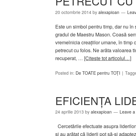
PETRECUT CU
20 octombrie 2014
by
alexapioan
Lea
Este un simbol pentru timp, dar nu în
gradul de Maestru Mason. Coasă semni
vremelnicia creaţiilor umane, în timp 
petrecut cu folos. Ne arăta valoarea tim
recuperat, …
[Citeste tot articolul…]
Posted in:
De TOATE pentru TOȚI
Tagg
EFICIENŢA LID
24 aprilie 2013
by
alexapioan
Leave 
Cercetările efectuate asupra liderilor 
şi au arătat că liderii pot să-şi adapte