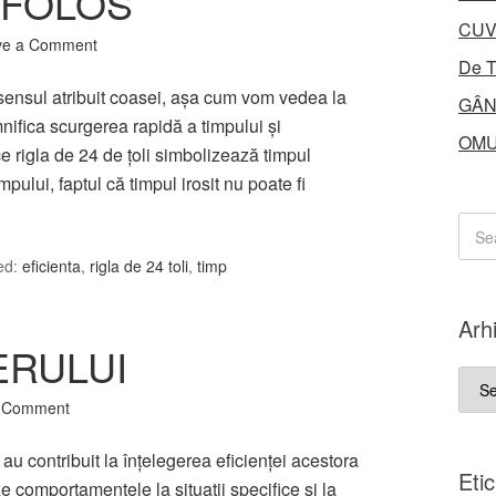
 FOLOS
CUV
ve a Comment
De T
 sensul atribuit coasei, aşa cum vom vedea la
GÂN
fica scurgerea rapidă a timpului şi
OMU
ce rigla de 24 de ţoli simbolizează timpul
pului, faptul că timpul irosit nu poate fi
ed:
eficienta
,
rigla de 24 toli
,
timp
Arh
ERULUI
Arhi
a Comment
au contribuit la înţelegerea eficienţei acestora
Eti
ze comportamentele la situaţii specifice şi la