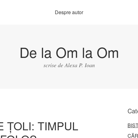
Despre autor
De la Om la Om
scrise de Alexa P. Ioan
Cat
E ŢOLI: TIMPUL
BIS
CĂR