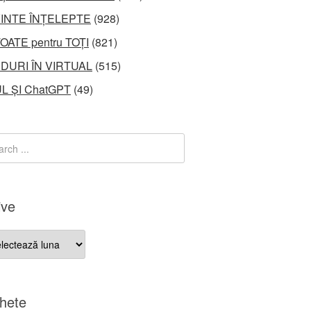
INTE ÎNȚELEPTE
(928)
OATE pentru TOȚI
(821)
DURI ÎN VIRTUAL
(515)
L ȘI ChatGPT
(49)
ive
ve
chete