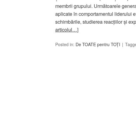
membrii grupului. Următoarele generali
aplicate în comportamentul liderului
schimbările, studierea reacţiilor şi 
articolul…]
Posted in:
De TOATE pentru TOȚI
Tagg