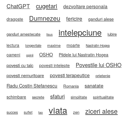
cugetari
ChatGPT
dezvoltare personala
Dumnezeu
fericire
ganduri alese
dragoste
intelepciune
ganduri amestecate
iubire
Iisus
lectura
moarte
maxime
longevitate
Nastratin Hogea
OSHO
oameni
Pildele lui Nastratin Hogea
opinii
Povestile lui OSHO
povesti cu talc
povesti intelepte
povesti terapeutice
povesti nemuritoare
prietenie
sanatate
Radu Costin Stefanescu
Romania
sfaturi
schimbare
secrete
simplitate
spiritualitate
viata
ziceri alese
zen
succes
suflet
tao