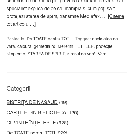
schimbările de rutină pot provoca anxietate de vară. Un
specialist explică de ce se întâmplă și cum poți să-ți
protejezi starea de spirit, transmite Mediafax. …
[Citeste
tot articolul…]
Posted in:
De TOATE pentru TOȚI
Tagged:
anxietatea de
vara
,
caldura
,
g4media.ro
,
Meretith HETTLER
,
protecţie
,
simptome
,
STAREA DE SPIRIT
,
stresul de vară
,
Vara
Categorii
BISTRIȚA DE NĂSĂUD
(49)
CĂRȚILE DIN BIBLIOTECĂ
(125)
CUVINTE ÎNȚELEPTE
(928)
De TOATE pentru TOȚI
(822)