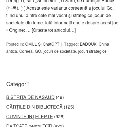
(Dong Yi) sau „Ghiocelul” (Yi San), se numește Baduk
(바둑). [1] Acesta este varianta coreeană a jocului Go,
fiind unul dintre cele mai vechi și strategice jocuri de
societate din lume. Iată informații cheie despre acest joc:
• Origine: …
[Citeste tot articolul…]
Posted in:
OMUL ȘI ChatGPT
Tagged:
BADOUK
,
China
antica
,
Coreea
,
GO
,
jocuri de societate
,
jocuri strategice
Categorii
BISTRIȚA DE NĂSĂUD
(49)
CĂRȚILE DIN BIBLIOTECĂ
(125)
CUVINTE ÎNȚELEPTE
(928)
De TOATE pentru TOȚI
(821)