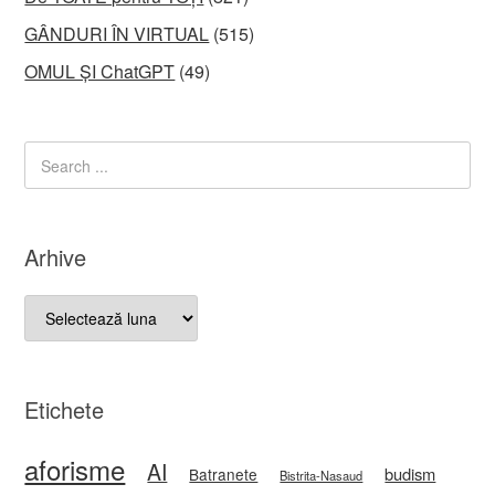
GÂNDURI ÎN VIRTUAL
(515)
OMUL ȘI ChatGPT
(49)
Arhive
Arhive
Etichete
aforisme
AI
budism
Batranete
Bistrita-Nasaud