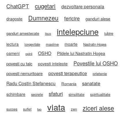
cugetari
ChatGPT
dezvoltare personala
Dumnezeu
fericire
ganduri alese
dragoste
intelepciune
ganduri amestecate
iubire
Iisus
lectura
moarte
maxime
longevitate
Nastratin Hogea
OSHO
oameni
Pildele lui Nastratin Hogea
opinii
Povestile lui OSHO
povesti cu talc
povesti intelepte
povesti terapeutice
povesti nemuritoare
prietenie
sanatate
Radu Costin Stefanescu
Romania
sfaturi
schimbare
secrete
simplitate
spiritualitate
viata
ziceri alese
zen
succes
suflet
tao