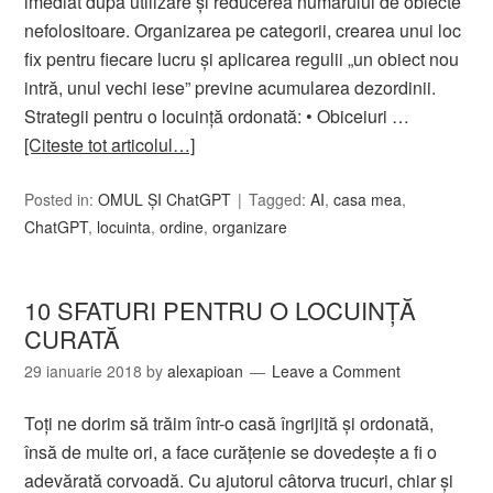
imediat după utilizare și reducerea numărului de obiecte
nefolositoare. Organizarea pe categorii, crearea unui loc
fix pentru fiecare lucru și aplicarea regulii „un obiect nou
intră, unul vechi iese” previne acumularea dezordinii.
Strategii pentru o locuință ordonată: • Obiceiuri …
[Citeste tot articolul…]
Posted in:
OMUL ȘI ChatGPT
Tagged:
AI
,
casa mea
,
ChatGPT
,
locuinta
,
ordine
,
organizare
10 SFATURI PENTRU O LOCUINŢĂ
CURATĂ
29 ianuarie 2018
by
alexapioan
Leave a Comment
Toţi ne dorim să trăim într-o casă îngrijită şi ordonată,
însă de multe ori, a face curăţenie se dovedeşte a fi o
adevărată corvoadă. Cu ajutorul câtorva trucuri, chiar şi