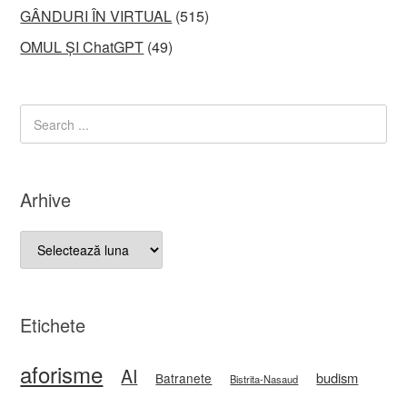
GÂNDURI ÎN VIRTUAL
(515)
OMUL ȘI ChatGPT
(49)
Arhive
Arhive
Etichete
aforisme
AI
budism
Batranete
Bistrita-Nasaud