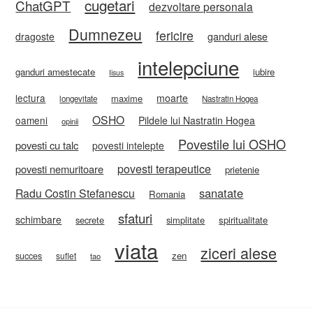
cugetari
ChatGPT
dezvoltare personala
Dumnezeu
fericire
ganduri alese
dragoste
intelepciune
ganduri amestecate
iubire
Iisus
lectura
moarte
maxime
longevitate
Nastratin Hogea
OSHO
oameni
Pildele lui Nastratin Hogea
opinii
Povestile lui OSHO
povesti cu talc
povesti intelepte
povesti terapeutice
povesti nemuritoare
prietenie
sanatate
Radu Costin Stefanescu
Romania
sfaturi
schimbare
secrete
simplitate
spiritualitate
viata
ziceri alese
zen
succes
suflet
tao