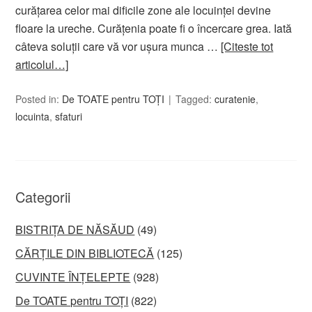
curăţarea celor mai dificile zone ale locuinţei devine
floare la ureche. Curăţenia poate fi o încercare grea. Iată
câteva soluţii care vă vor uşura munca …
[Citeste tot
articolul…]
Posted in:
De TOATE pentru TOȚI
Tagged:
curatenie
,
locuinta
,
sfaturi
Categorii
BISTRIȚA DE NĂSĂUD
(49)
CĂRȚILE DIN BIBLIOTECĂ
(125)
CUVINTE ÎNȚELEPTE
(928)
De TOATE pentru TOȚI
(822)