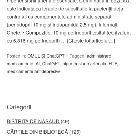
hipertensiunii arteriale esențiale. Combinația în doză fixă
este indicată ca terapie de substituție la pacienții deja
controlați cu componentele administrate separat
(perindopril 10 mg și indapamidă 2,5 mg). Informații
Cheie: • Compoziție: 10 mg perindopril tosilat (echivalent
cu 6,816 mg perindopril) …
[Citeste tot articolul…]
Posted in:
OMUL ȘI ChatGPT
Tagged:
administrare
medicamente
,
AI
,
ChatGPT
,
hipertensiune arteriala
,
HTP
,
medicamente antidepresive
Categorii
BISTRIȚA DE NĂSĂUD
(49)
CĂRȚILE DIN BIBLIOTECĂ
(125)