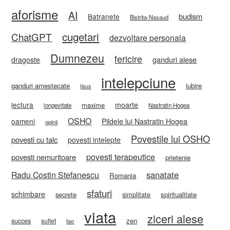
aforisme
AI
budism
Batranete
Bistrita-Nasaud
cugetari
ChatGPT
dezvoltare personala
Dumnezeu
fericire
ganduri alese
dragoste
intelepciune
ganduri amestecate
iubire
Iisus
lectura
moarte
maxime
longevitate
Nastratin Hogea
OSHO
oameni
Pildele lui Nastratin Hogea
opinii
Povestile lui OSHO
povesti cu talc
povesti intelepte
povesti terapeutice
povesti nemuritoare
prietenie
sanatate
Radu Costin Stefanescu
Romania
sfaturi
schimbare
secrete
simplitate
spiritualitate
viata
ziceri alese
zen
succes
suflet
tao