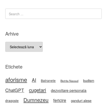
Arhive
Arhive
Etichete
aforisme
AI
budism
Batranete
Bistrita-Nasaud
cugetari
ChatGPT
dezvoltare personala
Dumnezeu
fericire
ganduri alese
dragoste