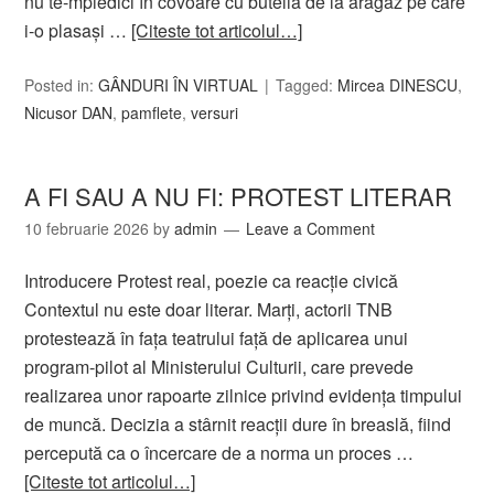
nu te-mpiedici în covoare cu butelia de la aragaz pe care
i-o plasași …
[Citeste tot articolul…]
Posted in:
GÂNDURI ÎN VIRTUAL
Tagged:
Mircea DINESCU
,
Nicusor DAN
,
pamflete
,
versuri
A FI SAU A NU FI: PROTEST LITERAR
10 februarie 2026
by
admin
Leave a Comment
Introducere Protest real, poezie ca reacție civică
Contextul nu este doar literar. Marți, actorii TNB
protestează în fața teatrului față de aplicarea unui
program-pilot al Ministerului Culturii, care prevede
realizarea unor rapoarte zilnice privind evidența timpului
de muncă. Decizia a stârnit reacții dure în breaslă, fiind
percepută ca o încercare de a norma un proces …
[Citeste tot articolul…]