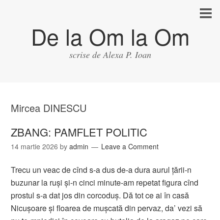
De la Om la Om
scrise de Alexa P. Ioan
Mircea DINESCU
ZBANG: PAMFLET POLITIC
14 martie 2026
by
admin
Leave a Comment
Trecu un veac de cînd s-a dus de-a dura aurul țării-n
buzunar la ruși și-n cinci minute-am repetat figura cînd
prostul s-a dat jos din corcoduș. Dă tot ce ai în casă
Nicușoare și floarea de mușcată din pervaz, da’ vezi să