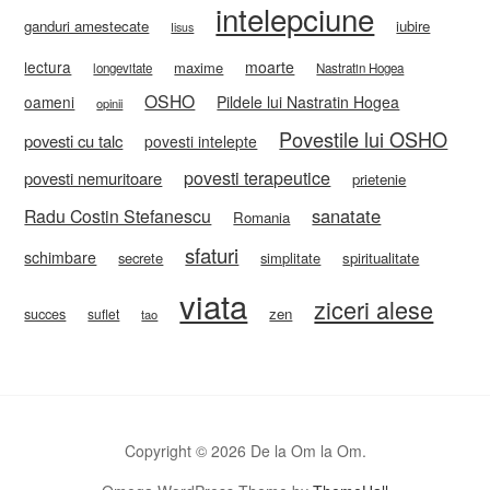
intelepciune
ganduri amestecate
iubire
Iisus
lectura
moarte
maxime
longevitate
Nastratin Hogea
OSHO
oameni
Pildele lui Nastratin Hogea
opinii
Povestile lui OSHO
povesti cu talc
povesti intelepte
povesti terapeutice
povesti nemuritoare
prietenie
sanatate
Radu Costin Stefanescu
Romania
sfaturi
schimbare
secrete
simplitate
spiritualitate
viata
ziceri alese
zen
succes
suflet
tao
Copyright © 2026 De la Om la Om.