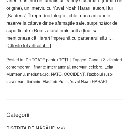
vineri” susţinut de jurnalistul Danny Cushmaro (român de
origine), un interviu cu Yuval Noah Harari, autorul lui
„Sapiens”. Îl reproduc integral, chiar dacă am unele
rezerve la câteva dintre afirmaţiile sale, surprinzător de
superficiale. (Realizatorul emisiunii a ţinut să
menţioneze că Harari împreună cu partenerul său …
[Citeste tot articolul…]
Posted in:
De TOATE pentru TOȚI
Tagged:
Canal 12
,
dictatori
contemporani
,
finante international
,
interviuri celebre
,
Lelia
Munteanu
,
mediafax.ro
,
NATO
,
OCCIDENT
,
Razboiul ruso-
ucrainean
,
tinranie
,
Vladimir Putin
,
Yuval Noah HARARI
Categorii
BISTRIȚA DE NĂSĂUD
(49)