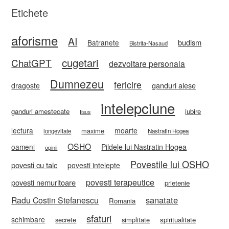
Etichete
aforisme
AI
budism
Batranete
Bistrita-Nasaud
cugetari
ChatGPT
dezvoltare personala
Dumnezeu
fericire
ganduri alese
dragoste
intelepciune
ganduri amestecate
iubire
Iisus
lectura
moarte
maxime
longevitate
Nastratin Hogea
OSHO
oameni
Pildele lui Nastratin Hogea
opinii
Povestile lui OSHO
povesti cu talc
povesti intelepte
povesti terapeutice
povesti nemuritoare
prietenie
sanatate
Radu Costin Stefanescu
Romania
sfaturi
schimbare
secrete
simplitate
spiritualitate