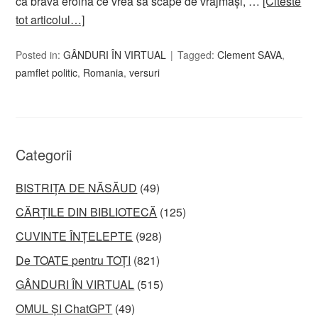
că brava eroină ce vrea să scape de vrăjmaşi, …
[Citeste
tot articolul…]
Posted in:
GÂNDURI ÎN VIRTUAL
Tagged:
Clement SAVA
,
pamflet politic
,
Romania
,
versuri
Categorii
BISTRIȚA DE NĂSĂUD
(49)
CĂRȚILE DIN BIBLIOTECĂ
(125)
CUVINTE ÎNȚELEPTE
(928)
De TOATE pentru TOȚI
(821)
GÂNDURI ÎN VIRTUAL
(515)
OMUL ȘI ChatGPT
(49)