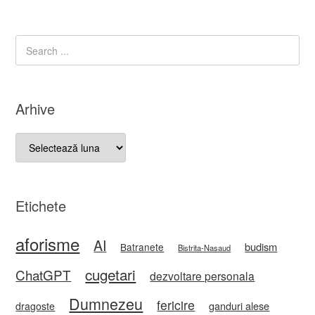
Arhive
Arhive
Etichete
aforisme
AI
budism
Batranete
Bistrita-Nasaud
cugetari
ChatGPT
dezvoltare personala
Dumnezeu
fericire
ganduri alese
dragoste