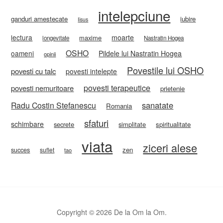
intelepciune
ganduri amestecate
iubire
Iisus
lectura
moarte
maxime
longevitate
Nastratin Hogea
OSHO
oameni
Pildele lui Nastratin Hogea
opinii
Povestile lui OSHO
povesti cu talc
povesti intelepte
povesti terapeutice
povesti nemuritoare
prietenie
sanatate
Radu Costin Stefanescu
Romania
sfaturi
schimbare
secrete
simplitate
spiritualitate
viata
ziceri alese
zen
succes
suflet
tao
Copyright © 2026 De la Om la Om.