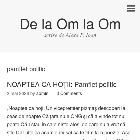
De la Om la Om
scrise de Alexa P. Ioan
pamflet politic
NOAPTEA CA HOȚII: Pamflet politic
2 mai 2026
by
admin
3 Comments
„Noaptea ca hoţii Un vicepremier pizmaş descoperi la
ceas de noapte Că ţara nu e ONG şi că a vinde tot nu
poate Că-i stau în cale nişte-aleşi de care nu a vrut să
ştie Dar uite că acum e musai să le trimită-o poezie. Aşa