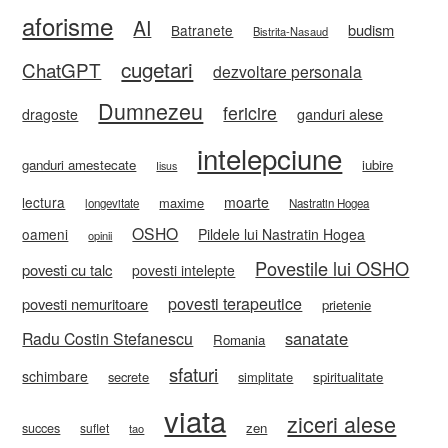
aforisme
AI
budism
Batranete
Bistrita-Nasaud
cugetari
ChatGPT
dezvoltare personala
Dumnezeu
fericire
ganduri alese
dragoste
intelepciune
ganduri amestecate
iubire
Iisus
lectura
moarte
maxime
longevitate
Nastratin Hogea
OSHO
oameni
Pildele lui Nastratin Hogea
opinii
Povestile lui OSHO
povesti cu talc
povesti intelepte
povesti terapeutice
povesti nemuritoare
prietenie
sanatate
Radu Costin Stefanescu
Romania
sfaturi
schimbare
secrete
simplitate
spiritualitate
viata
ziceri alese
zen
succes
suflet
tao