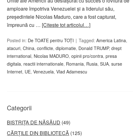
Unite ale Americii au desfășurat cu succes o lovitură de
amploare împotriva Venezuelei și a liderului său,
președintele Nicolas Maduro, care a fost capturat,
împreună cu …
[Citeste tot articolul…]
Posted in:
De TOATE pentru TOȚI
Tagged:
America Latina
,
atacuri
,
China
,
conflicte
,
diplomatie
,
Donald TRUMP
,
drept
international
,
Nicolas MADURO
,
opinii pro/contra
,
presa
digitala
,
reactii internationale
,
Romania
,
Rusia
,
SUA
,
surse
Internet
,
UE
,
Venezuela
,
Vlad Adamescu
Categorii
BISTRIȚA DE NĂSĂUD
(49)
CĂRȚILE DIN BIBLIOTECĂ
(125)