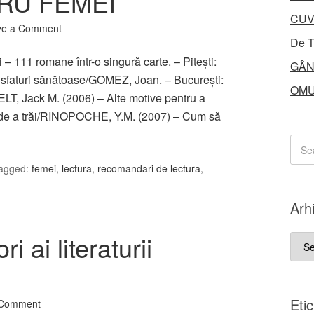
RU FEMEI
CUV
ve a Comment
De T
chi – 111 romane într-o singură carte. – Piteşti:
GÂN
e sfaturi sănătoase/GOMEZ, Joan. – Bucureşti:
OMU
T, Jack M. (2006) – Alte motive pentru a
 de a trăi/RINOPOCHE, Y.M. (2007) – Cum să
agged:
femei
,
lectura
,
recomandari de lectura
,
Arh
i ai literaturii
Arhi
Eti
 Comment