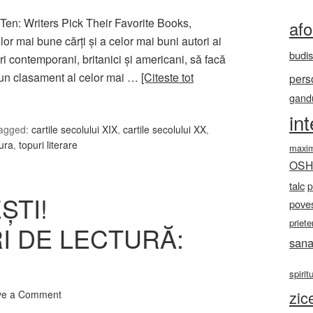
 Ten: Writers Pick Their Favorite Books,
af
or mai bune cărți și a celor mai buni autori ai
budi
ori contemporani, britanici și americani, să facă
e, un clasament al celor mai …
[Citeste tot
pers
gandu
in
agged:
cartile secolului XIX
,
cartile secolului XX
,
ura
,
topuri literare
maxi
OS
talc
p
ȘTI!
poves
priete
 DE LECTURĂ:
sana
spirit
zic
ve a Comment