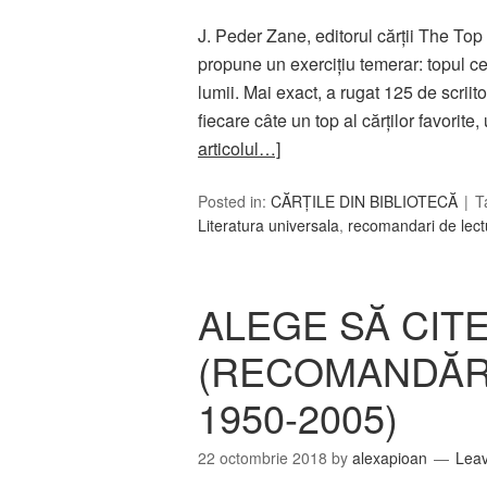
J. Peder Zane, editorul cărții The Top
propune un exercițiu temerar: topul cel
lumii. Mai exact, a rugat 125 de scriit
fiecare câte un top al cărților favorit
articolul…]
Posted in:
CĂRȚILE DIN BIBLIOTECĂ
T
Literatura universala
,
recomandari de lect
ALEGE SĂ CITE
(RECOMANDĂRI
1950-2005)
22 octombrie 2018
by
alexapioan
Lea