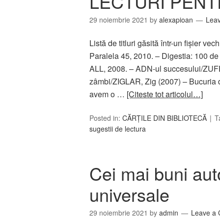
LECTURI PENT
29 noiembrie 2021
by
alexapioan
Lea
Listă de titluri găsită într-un fişier ve
Paralela 45, 2010. – Digestia: 100 d
ALL, 2008. – ADN-ul succesului/ZUFEL
zâmbi/ZIGLAR, Zig (2007) – Bucuria
avem o …
[Citeste tot articolul…]
Posted in:
CĂRȚILE DIN BIBLIOTECĂ
T
sugestii de lectura
Cei mai buni autor
universale
29 noiembrie 2021
by
admin
Leave a