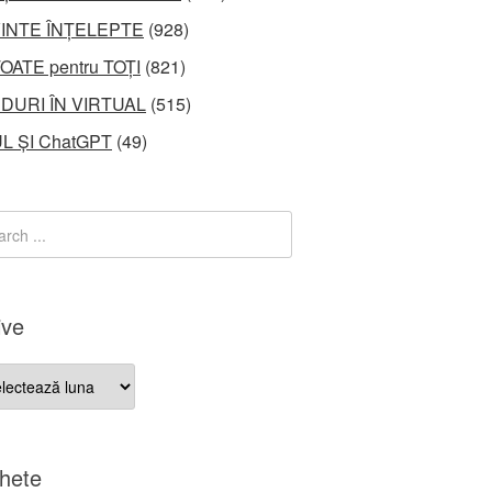
INTE ÎNȚELEPTE
(928)
OATE pentru TOȚI
(821)
DURI ÎN VIRTUAL
(515)
L ȘI ChatGPT
(49)
ive
ve
chete