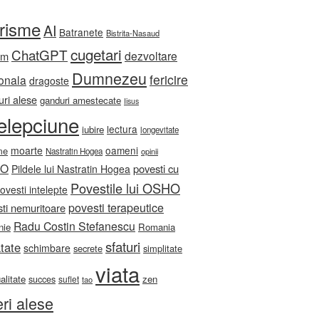
orisme
AI
Batranete
Bistrita-Nasaud
cugetari
ChatGPT
dezvoltare
sm
Dumnezeu
fericire
onala
dragoste
ri alese
ganduri amestecate
Iisus
telepciune
lectura
iubire
longevitate
moarte
oameni
me
Nastratin Hogea
opinii
HO
povesti cu
Pildele lui Nastratin Hogea
Povestile lui OSHO
ovesti intelepte
povesti terapeutice
ti nemuritoare
Radu Costin Stefanescu
nie
Romania
sfaturi
tate
schimbare
secrete
simplitate
viata
ualitate
zen
succes
suflet
tao
eri alese