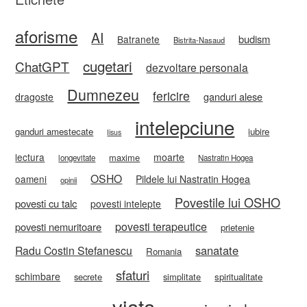
aforisme
AI
budism
Batranete
Bistrita-Nasaud
cugetari
ChatGPT
dezvoltare personala
Dumnezeu
fericire
ganduri alese
dragoste
intelepciune
ganduri amestecate
iubire
Iisus
lectura
moarte
maxime
longevitate
Nastratin Hogea
OSHO
oameni
Pildele lui Nastratin Hogea
opinii
Povestile lui OSHO
povesti cu talc
povesti intelepte
povesti terapeutice
povesti nemuritoare
prietenie
sanatate
Radu Costin Stefanescu
Romania
sfaturi
schimbare
secrete
simplitate
spiritualitate
viata