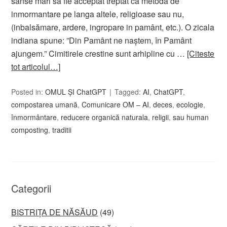
sanse mari sa fie acceptat treptat ca metodă de
inmormantare pe langa altele, religioase sau nu,
(inbalsămare, ardere, ingropare in pamânt, etc.). O zicala
indiana spune: ”Din Pamânt ne naștem, în Pamânt
ajungem.” Cimitirele crestine sunt arhipline cu …
[Citeste
tot articolul…]
Posted in:
OMUL ȘI ChatGPT
Tagged:
AI
,
ChatGPT
,
compostarea umană
,
Comunicare OM – AI
,
deces
,
ecologie
,
înmormântare
,
reducere organică naturala
,
religii
,
sau human
composting
,
traditii
Categorii
BISTRIȚA DE NĂSĂUD
(49)