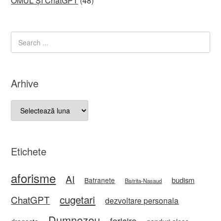
OMUL ȘI ChatGPT
(48)
Arhive
Arhive
Etichete
aforisme
AI
budism
Batranete
Bistrita-Nasaud
cugetari
ChatGPT
dezvoltare personala
Dumnezeu
fericire