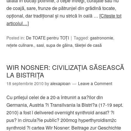
tăiata în bucăţi potrivite, 3 cepe întregi, curăţate sau nu
de coajă, sare, frunze de pătrunjel din grădină tocate,
opţional, dar tradiţional şi nu strică în oală …
[Citeste tot
articolul…]
Posted in:
De TOATE pentru TOȚI
Tagged:
gastronomie
,
reţete culinare.
,
sasi
,
supa de găina
,
tăieţei de casă
WIR NOSNER: CIVILIZAŢIA SĂSEASCĂ
LA BISTRIŢA
18 septembrie 2010
by
alexapioan
Leave a Comment
Cu prilejul celei de a 20-a întruniri a sa?ilor din
Germania, Austria ?i Transilvania la Bistri?a (17-19 sept.
2010) a fost l delivered overnight synthroid ansat? ?i
pus? in circula?ie public? 200mcg hyperthyroidism2c
synthroid ?i cartea Wir Nosner: Beitrage zur Geschichte