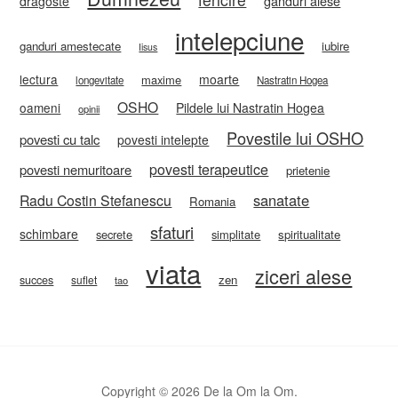
ganduri alese
dragoste
intelepciune
ganduri amestecate
iubire
Iisus
lectura
moarte
maxime
longevitate
Nastratin Hogea
OSHO
oameni
Pildele lui Nastratin Hogea
opinii
Povestile lui OSHO
povesti cu talc
povesti intelepte
povesti terapeutice
povesti nemuritoare
prietenie
sanatate
Radu Costin Stefanescu
Romania
sfaturi
schimbare
secrete
simplitate
spiritualitate
viata
ziceri alese
zen
succes
suflet
tao
Copyright © 2026 De la Om la Om.