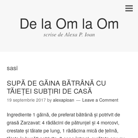
De la Om la Om
scrise de Alexa P. Ioan
sasi
SUPĂ DE GĂINA BĂTRÂNĂ CU
TĂIEŢEI SUBŢIRI DE CASĂ
19 septembrie 2017
by
alexapioan
Leave a Comment
Ingrediente 1 găină, de preferat bătrână şi potrivit de
grasă Zarzavat: 4 rădăcini de pătrunjel şi 4 morcovi,
crestate şi tăiate pe lung, 1 rădăcina mică de ţelină,