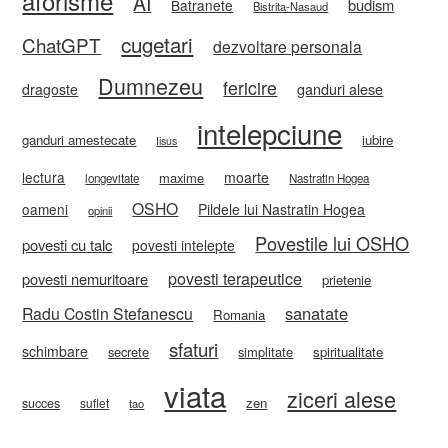
aforisme
AI
budism
Batranete
Bistrita-Nasaud
cugetari
ChatGPT
dezvoltare personala
Dumnezeu
fericire
ganduri alese
dragoste
intelepciune
ganduri amestecate
iubire
Iisus
lectura
moarte
maxime
longevitate
Nastratin Hogea
OSHO
oameni
Pildele lui Nastratin Hogea
opinii
Povestile lui OSHO
povesti cu talc
povesti intelepte
povesti terapeutice
povesti nemuritoare
prietenie
sanatate
Radu Costin Stefanescu
Romania
sfaturi
schimbare
secrete
simplitate
spiritualitate
viata
ziceri alese
zen
succes
suflet
tao