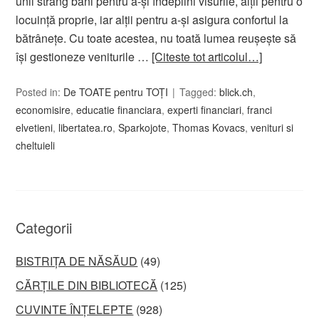
unii strâng bani pentru a-și îndeplini visurile, alții pentru o
locuință proprie, iar alții pentru a-și asigura confortul la
bătrânețe. Cu toate acestea, nu toată lumea reușește să
își gestioneze veniturile …
[Citeste tot articolul…]
Posted in:
De TOATE pentru TOȚI
Tagged:
blick.ch
,
economisire
,
educatie financiara
,
experti financiari
,
franci
elvetieni
,
libertatea.ro
,
Sparkojote
,
Thomas Kovacs
,
venituri si
cheltuieli
Categorii
BISTRIȚA DE NĂSĂUD
(49)
CĂRȚILE DIN BIBLIOTECĂ
(125)
CUVINTE ÎNȚELEPTE
(928)