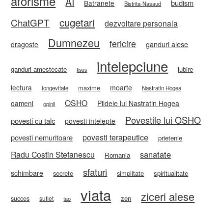
aforisme
AI
budism
Batranete
Bistrita-Nasaud
cugetari
ChatGPT
dezvoltare personala
Dumnezeu
fericire
ganduri alese
dragoste
intelepciune
ganduri amestecate
iubire
Iisus
lectura
moarte
maxime
longevitate
Nastratin Hogea
OSHO
oameni
Pildele lui Nastratin Hogea
opinii
Povestile lui OSHO
povesti cu talc
povesti intelepte
povesti terapeutice
povesti nemuritoare
prietenie
sanatate
Radu Costin Stefanescu
Romania
sfaturi
schimbare
secrete
simplitate
spiritualitate
viata
ziceri alese
zen
succes
suflet
tao