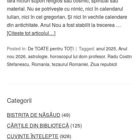
fără niciun suport religios sau cosmic, spiritual sau
material. Nu se potriveşte cu nimic, nici în calendarul
iulian, nici în cel gregorian. Şi nici în vechile calendare
din antichitate. Anul Nou a fost stabilit la trecerea …
[Citeste tot articolul…]
Posted in:
De TOATE pentru TOȚI
Tagged:
anul 2025
,
Anul
nou 2026
,
astrologie
,
horoscopul lui dom profesor
,
Radu Costin
Stefanescu
,
Romania
,
tezaurul Romaniei
,
Ziua repubicii
Categorii
BISTRIȚA DE NĂSĂUD
(49)
CĂRȚILE DIN BIBLIOTECĂ
(125)
CUVINTE ÎNȚELEPTE
(928)