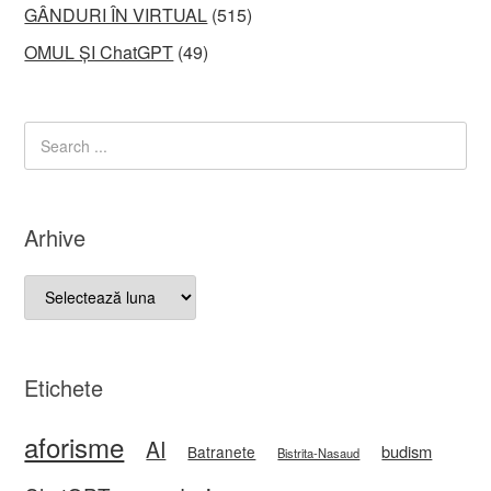
GÂNDURI ÎN VIRTUAL
(515)
OMUL ȘI ChatGPT
(49)
Arhive
Arhive
Etichete
aforisme
AI
budism
Batranete
Bistrita-Nasaud