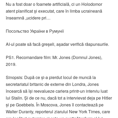
Nu a fost doar o foamete artificială, ci un Holodomor
atent planificat și executat, care în limba ucraineană
înseamnă „ucidere pri…
Посольство України в Румунії
AI-ul poate să facă greșeli, așadar verifică răspunsurile.
PS1. Recomandare film: Mr. Jones (Domnul Jones),
2019.
Sinopsis: După ce și-a pierdut locul de muncă la
secretariatul britanic de externe din Londra, Jones
încearcă să își reevalueze cariera printr-un interviu luat
lui Stalin. Și de ce nu, dacă tot a intervievat deja pe Hitler
și pe Goebbels. În Moscova, Jones îl contactează pe
Walter Duranty, reporterul ziarului New York Times, care