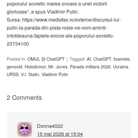
poporului sovietic marea onoare a unei victorii
glorioase”, a spus Vladimir Putin.
Sursa: https://www.mediafax.ro/externe/discursul-lui-
putin-la-parada-din-piata-rosie-ne-vom-aminti-
intotdeauna-faptele-eroice-ale-poporului-sovietic-
23734100
Posted in:
OMUL ȘI ChatGPT
Tagged:
AI
,
ChatGPT
,
foamete
,
genocid
,
Holodomor
,
Mr. Jones
,
Parada militara 2026
,
Ucraina
,
URSS
,
V.I. Stalin
,
Vladimir Putin
2 Comments
Donna4022
15 mai 2026 at 15:04