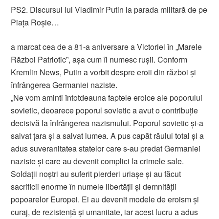
PS2. Discursul lui Vladimir Putin la parada militară de pe
Piața Roșie…
a marcat cea de a 81-a aniversare a Victoriei în „Marele
Război Patriotic”, așa cum îl numesc rușii. Conform
Kremlin News, Putin a vorbit despre eroii din război și
înfrângerea Germaniei naziste.
„Ne vom aminti întotdeauna faptele eroice ale poporului
sovietic, deoarece poporul sovietic a avut o contribuție
decisivă la înfrângerea nazismului. Poporul sovietic și-a
salvat țara și a salvat lumea. A pus capăt răului total și a
adus suveranitatea statelor care s-au predat Germaniei
naziste și care au devenit complici la crimele sale.
Soldații noștri au suferit pierderi uriașe și au făcut
sacrificii enorme în numele libertății și demnității
popoarelor Europei. Ei au devenit modele de eroism și
curaj, de rezistență și umanitate, iar acest lucru a adus