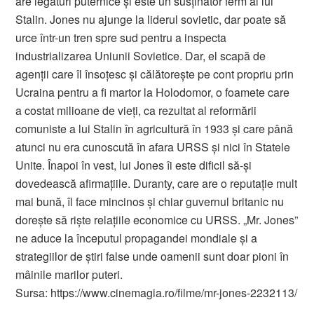
are legături puternice și este un susținător ferm al lui
Stalin. Jones nu ajunge la liderul sovietic, dar poate să
urce într-un tren spre sud pentru a inspecta
industrializarea Uniunii Sovietice. Dar, el scapă de
agenții care îl însoțesc și călătorește pe cont propriu prin
Ucraina pentru a fi martor la Holodomor, o foamete care
a costat milioane de vieți, ca rezultat al reformării
comuniste a lui Stalin în agricultură în 1933 și care până
atunci nu era cunoscută în afara URSS și nici în Statele
Unite. Înapoi în vest, lui Jones îi este dificil să-și
dovedească afirmațiile. Duranty, care are o reputație mult
mai bună, îl face mincinos și chiar guvernul britanic nu
dorește să riște relațiile economice cu URSS. „Mr. Jones”
ne aduce la începutul propagandei mondiale și a
strategiilor de știri false unde oamenii sunt doar pioni în
mâinile marilor puteri.
Sursa: https://www.cinemagia.ro/filme/mr-jones-2232113/