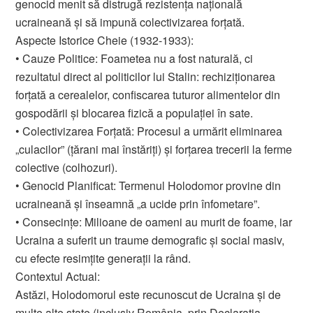
genocid menit să distrugă rezistența națională
ucraineană și să impună colectivizarea forțată.
Aspecte Istorice Cheie (1932-1933):
• Cauze Politice: Foametea nu a fost naturală, ci
rezultatul direct al politicilor lui Stalin: rechiziționarea
forțată a cerealelor, confiscarea tuturor alimentelor din
gospodării și blocarea fizică a populației în sate.
• Colectivizarea Forțată: Procesul a urmărit eliminarea
„culacilor” (țărani mai înstăriți) și forțarea trecerii la ferme
colective (colhozuri).
• Genocid Planificat: Termenul Holodomor provine din
ucraineană și înseamnă „a ucide prin înfometare”.
• Consecințe: Milioane de oameni au murit de foame, iar
Ucraina a suferit un traume demografic și social masiv,
cu efecte resimțite generații la rând.
Contextul Actual:
Astăzi, Holodomorul este recunoscut de Ucraina și de
multe alte state (inclusiv România, prin Declarația