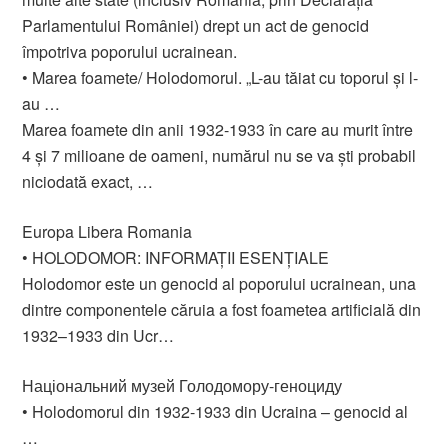
Parlamentului României) drept un act de genocid
împotriva poporului ucrainean.
• Marea foamete/ Holodomorul. „L-au tăiat cu toporul și l-
au …
Marea foamete din anii 1932-1933 în care au murit între
4 și 7 milioane de oameni, numărul nu se va ști probabil
niciodată exact, …
Europa Libera Romania
• HOLODOMOR: INFORMAȚII ESENȚIALE
Holodomor este un genocid al poporului ucrainean, una
dintre componentele căruia a fost foametea artificială din
1932–1933 din Ucr…
Національний музей Голодомору-геноциду
• Holodomorul din 1932-1933 din Ucraina – genocid al
…