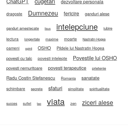
cugetari
ChatGPT
dezvoltare personala
Dumnezeu
fericire
ganduri alese
dragoste
intelepciune
ganduri amestecate
iubire
Iisus
lectura
moarte
maxime
longevitate
Nastratin Hogea
OSHO
oameni
Pildele lui Nastratin Hogea
opinii
Povestile lui OSHO
povesti cu talc
povesti intelepte
povesti terapeutice
povesti nemuritoare
prietenie
sanatate
Radu Costin Stefanescu
Romania
sfaturi
schimbare
secrete
simplitate
spiritualitate
viata
ziceri alese
zen
succes
suflet
tao