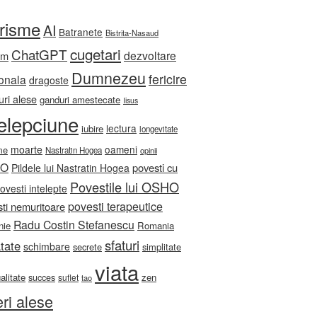
orisme
AI
Batranete
Bistrita-Nasaud
cugetari
ChatGPT
dezvoltare
sm
Dumnezeu
fericire
onala
dragoste
ri alese
ganduri amestecate
Iisus
telepciune
lectura
iubire
longevitate
moarte
oameni
me
Nastratin Hogea
opinii
HO
povesti cu
Pildele lui Nastratin Hogea
Povestile lui OSHO
ovesti intelepte
povesti terapeutice
ti nemuritoare
Radu Costin Stefanescu
nie
Romania
sfaturi
tate
schimbare
secrete
simplitate
viata
ualitate
zen
succes
suflet
tao
eri alese