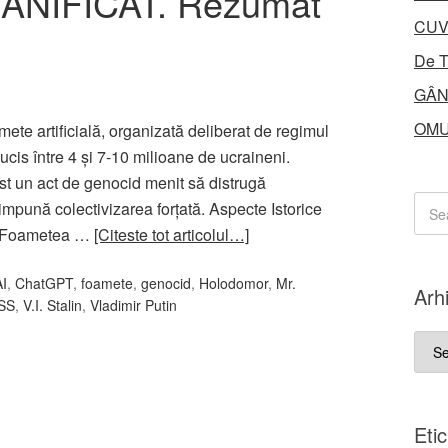
NIFICAT. Rezumat
CUV
De T
GÂN
OMU
te artificială, organizată deliberat de regimul
 ucis între 4 și 7-10 milioane de ucraineni.
st un act de genocid menit să distrugă
impună colectivizarea forțată. Aspecte Istorice
e: Foametea …
[Citeste tot articolul…]
AI
,
ChatGPT
,
foamete
,
genocid
,
Holodomor
,
Mr.
Arh
SS
,
V.I. Stalin
,
Vladimir Putin
Arhi
Eti