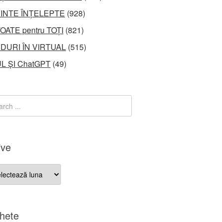
INTE ÎNȚELEPTE
(928)
OATE pentru TOȚI
(821)
DURI ÎN VIRTUAL
(515)
L ȘI ChatGPT
(49)
ive
ve
chete