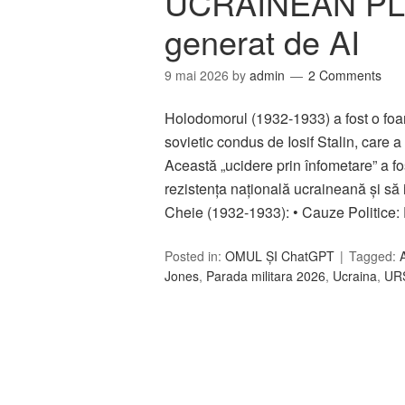
UCRAINEAN PLA
generat de AI
9 mai 2026
by
admin
2 Comments
Holodomorul (1932-1933) a fost o foame
sovietic condus de Iosif Stalin, care a
Această „ucidere prin înfometare” a fo
rezistența națională ucraineană și să 
Cheie (1932-1933): • Cauze Politic
Posted in:
OMUL ȘI ChatGPT
Tagged:
Jones
,
Parada militara 2026
,
Ucraina
,
UR