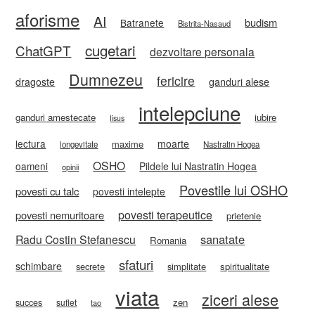
aforisme
AI
budism
Batranete
Bistrita-Nasaud
cugetari
ChatGPT
dezvoltare personala
Dumnezeu
fericire
ganduri alese
dragoste
intelepciune
ganduri amestecate
iubire
Iisus
lectura
moarte
maxime
longevitate
Nastratin Hogea
OSHO
oameni
Pildele lui Nastratin Hogea
opinii
Povestile lui OSHO
povesti cu talc
povesti intelepte
povesti terapeutice
povesti nemuritoare
prietenie
sanatate
Radu Costin Stefanescu
Romania
sfaturi
schimbare
secrete
simplitate
spiritualitate
viata
ziceri alese
zen
succes
suflet
tao