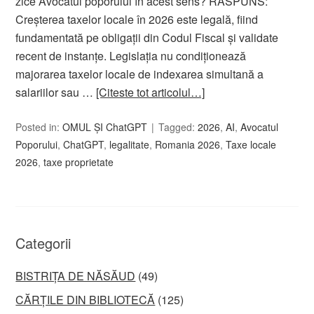
zice Avocatul poporului în acest sens? RĂSPUNS:
Creșterea taxelor locale în 2026 este legală, fiind
fundamentată pe obligații din Codul Fiscal și validate
recent de instanțe. Legislația nu condiționează
majorarea taxelor locale de indexarea simultană a
salariilor sau …
[Citeste tot articolul…]
Posted in:
OMUL ȘI ChatGPT
Tagged:
2026
,
AI
,
Avocatul
Poporului
,
ChatGPT
,
legalitate
,
Romania 2026
,
Taxe locale
2026
,
taxe proprietate
Categorii
BISTRIȚA DE NĂSĂUD
(49)
CĂRȚILE DIN BIBLIOTECĂ
(125)