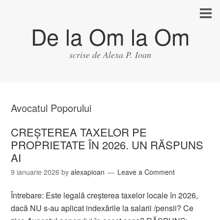
De la Om la Om
scrise de Alexa P. Ioan
Avocatul Poporului
CREȘTEREA TAXELOR PE
PROPRIETATE ÎN 2026. UN RĂSPUNS
AI
9 ianuarie 2026
by
alexapioan
Leave a Comment
Întrebare: Este legală creșterea taxelor locale în 2026,
dacă NU s-au aplicat indexările la salarii /pensii? Ce