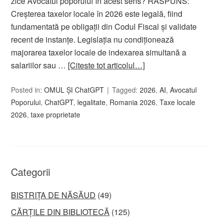
zice Avocatul poporului în acest sens? RĂSPUNS:
Creșterea taxelor locale în 2026 este legală, fiind
fundamentată pe obligații din Codul Fiscal și validate
recent de instanțe. Legislația nu condiționează
majorarea taxelor locale de indexarea simultană a
salariilor sau …
[Citeste tot articolul…]
Posted in:
OMUL ȘI ChatGPT
Tagged:
2026
,
AI
,
Avocatul
Poporului
,
ChatGPT
,
legalitate
,
Romania 2026
,
Taxe locale
2026
,
taxe proprietate
Categorii
BISTRIȚA DE NĂSĂUD
(49)
CĂRȚILE DIN BIBLIOTECĂ
(125)