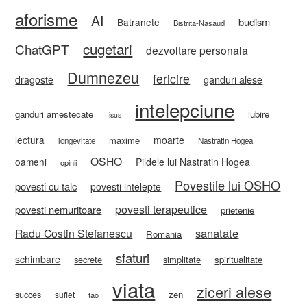
aforisme
AI
budism
Batranete
Bistrita-Nasaud
cugetari
ChatGPT
dezvoltare personala
Dumnezeu
fericire
ganduri alese
dragoste
intelepciune
ganduri amestecate
iubire
Iisus
lectura
moarte
maxime
longevitate
Nastratin Hogea
OSHO
oameni
Pildele lui Nastratin Hogea
opinii
Povestile lui OSHO
povesti cu talc
povesti intelepte
povesti terapeutice
povesti nemuritoare
prietenie
sanatate
Radu Costin Stefanescu
Romania
sfaturi
schimbare
secrete
simplitate
spiritualitate
viata
ziceri alese
zen
succes
suflet
tao