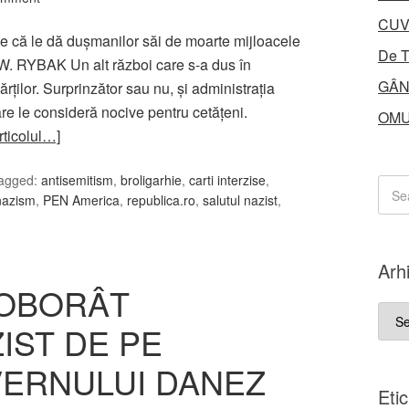
CUV
te că le dă dușmanilor săi de moarte mijloacele
De T
y W. RYBAK Un alt război care s-a dus în
GÂN
ărților. Surprinzător sau nu, și administrația
are le consideră nocive pentru cetățeni.
OMU
articolul…]
agged:
antisemitism
,
broligarhie
,
carti interzise
,
nazism
,
PEN America
,
republica.ro
,
salutul nazist
,
Arh
COBORÂT
Arhi
IST DE PE
VERNULUI DANEZ
Eti