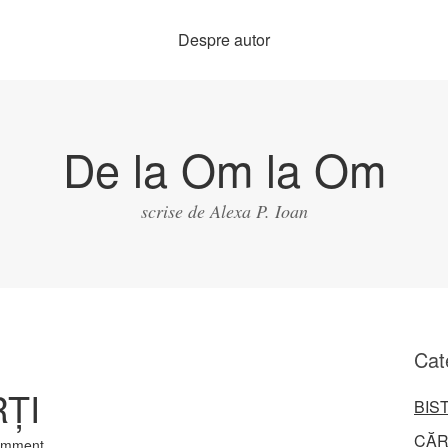
Despre autor
De la Om la Om
scrise de Alexa P. Ioan
Cat
ȚI
BIS
CĂR
omment