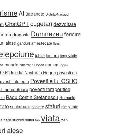
orisme
AI
Batranete
Bistrita-Nasaud
cugetari
ChatGPT
dezvoltare
sm
Dumnezeu
fericire
onala
dragoste
ri alese
ganduri amestecate
Iisus
telepciune
lectura
iubire
longevitate
moarte
oameni
me
Nastratin Hogea
opinii
HO
povesti cu
Pildele lui Nastratin Hogea
Povestile lui OSHO
ovesti intelepte
povesti terapeutice
ti nemuritoare
Radu Costin Stefanescu
nie
Romania
sfaturi
tate
schimbare
secrete
simplitate
viata
ualitate
zen
succes
suflet
tao
eri alese