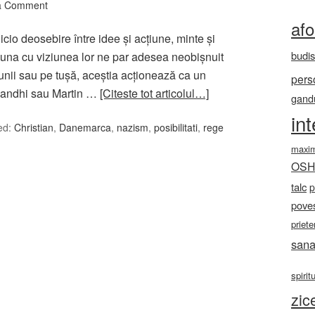
a Comment
af
nicio deosebire între idee şi acţiune, minte şi
budi
vin una cu viziunea lor ne par adesea neobişnuit
cţiunii sau pe tuşă, aceştia acţionează ca un
pers
 Gandhi sau Martin …
[Citeste tot articolul…]
gandu
in
ed:
Christian
,
Danemarca
,
nazism
,
posibilitati
,
rege
maxi
OS
talc
p
poves
priete
sana
spirit
zic