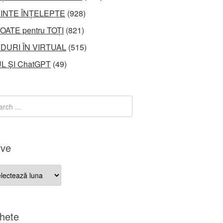
INTE ÎNȚELEPTE
(928)
OATE pentru TOȚI
(821)
DURI ÎN VIRTUAL
(515)
L ȘI ChatGPT
(49)
ive
ve
chete