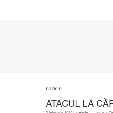
nazism
ATACUL LA CĂR
3 februarie 2025
by
admin
Leave a C