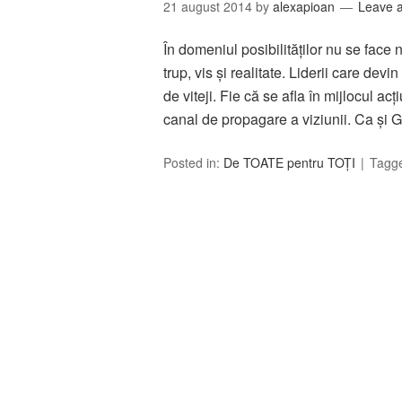
21 august 2014
by
alexapioan
Leave 
În domeniul posibilităţilor nu se face 
trup, vis şi realitate. Liderii care de
de viteji. Fie că se afla în mijlocul a
canal de propagare a viziunii. Ca şi
Posted in:
De TOATE pentru TOȚI
Tagg