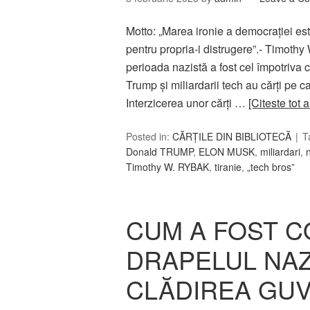
Motto: „Marea ironie a democrației es
pentru propria-i distrugere”.- Timoth
perioada nazistă a fost cel împotriva c
Trump și miliardarii tech au cărți pe c
Interzicerea unor cărți …
[Citeste tot 
Posted in:
CĂRȚILE DIN BIBLIOTECĂ
T
Donald TRUMP
,
ELON MUSK
,
miliardari
,
Timothy W. RYBAK
,
tiranie
,
„tech bros”
CUM A FOST 
DRAPELUL NAZ
CLĂDIREA GU