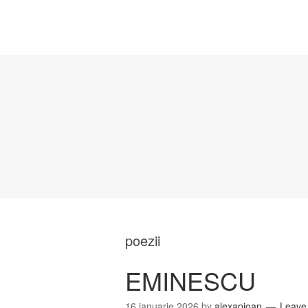
poezii
EMINESCU
16 ianuarie 2026
by
alexapioan
Leave