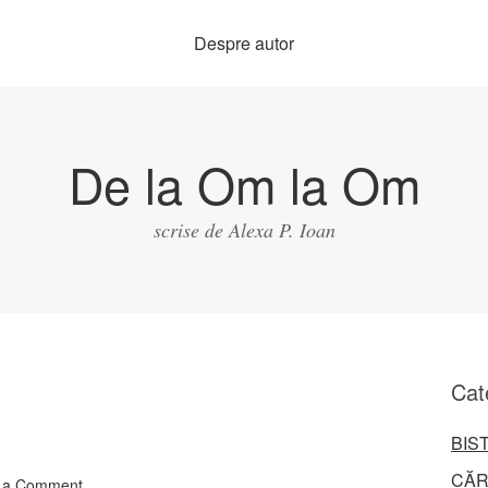
Despre autor
De la Om la Om
scrise de Alexa P. Ioan
Cat
BIS
CĂR
 a Comment