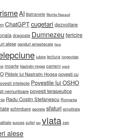
orisme
AI
Batranete
Bistrita-Nasaud
cugetari
ChatGPT
dezvoltare
sm
Dumnezeu
fericire
onala
dragoste
ri alese
ganduri amestecate
Iisus
telepciune
lectura
iubire
longevitate
moarte
oameni
me
Nastratin Hogea
opinii
HO
povesti cu
Pildele lui Nastratin Hogea
Povestile lui OSHO
ovesti intelepte
povesti terapeutice
ti nemuritoare
Radu Costin Stefanescu
nie
Romania
sfaturi
tate
schimbare
secrete
simplitate
viata
ualitate
zen
succes
suflet
tao
eri alese