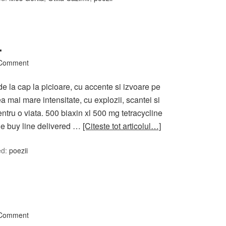
…
 Comment
de la cap la picioare, cu accente si izvoare pe
a mai mare intensitate, cu explozii, scantei si
ntru o viata. 500 biaxin xl 500 mg tetracycline
ne buy line delivered …
[Citeste tot articolul…]
ed:
poezii
 Comment