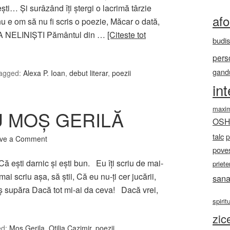
eşti… Şi surâzând îţi ştergi o lacrimă târzie
af
 nu e om să nu fi scris o poezie, Măcar o dată,
LEA NELINIŞTI Pământul din …
[Citeste tot
budi
pers
gandu
agged:
Alexa P. Ioan
,
debut literar
,
poezii
in
maxi
U MOŞ GERILĂ
OS
talc
p
ve a Comment
poves
 eşti darnic şi eşti bun. Eu îţi scriu de mai-
priete
i scriu aşa, să ştii, Că eu nu-ţi cer jucării,
sana
aş supăra Dacă tot mi-ai da ceva! Dacă vrei,
spirit
zic
ed:
Mos Gerila
,
Otilia Cazimir
,
poezii