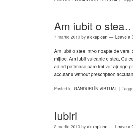
Am iubit o stea
7 martie 2010
by
alexapioan
Leave a
Am iubit o stea intr-o noapte de vara, 
mijloc. Am iubit vulcanic o stea, Cu ce
adieri patimase care imi vor ajunge pe
accutane without prescription accuta
Posted in:
GÂNDURI ÎN VIRTUAL
Tagg
Iubiri
2 martie 2010
by
alexapioan
Leave a