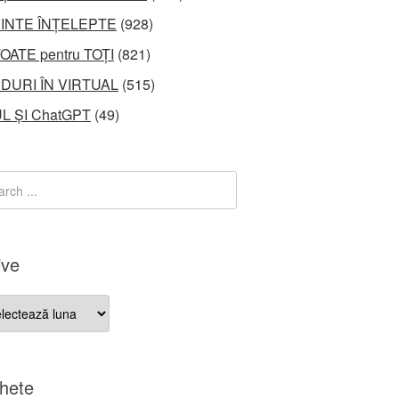
INTE ÎNȚELEPTE
(928)
OATE pentru TOȚI
(821)
DURI ÎN VIRTUAL
(515)
L ȘI ChatGPT
(49)
ive
ve
chete