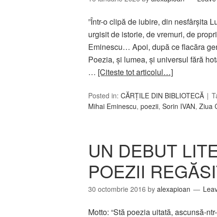
”Într-o clipă de iubire, din nesfârșita
urgisit de istorie, de vremuri, de propr
Eminescu… Apoi, după ce flacăra geniul
Poezia, și lumea, și universul fără ho
…
[Citeste tot articolul…]
Posted in:
CĂRȚILE DIN BIBLIOTECĂ
T
Mihai Eminescu
,
poezii
,
Sorin IVAN
,
Ziua C
UN DEBUT LITE
POEZII REGĂS
30 octombrie 2016
by
alexapioan
Lea
Motto: “Stă poezia uitată, ascunsă-ntr