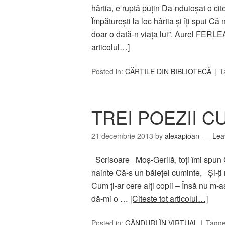
hârtia, e ruptă puţin Da-nduioşat o cit
Împătureşti la loc hârtia şi îţi spui Că
doar o dată-n viaţa lui”. Aurel FER
articolul…]
Posted in:
CĂRȚILE DIN BIBLIOTECĂ
T
TREI POEZII C
21 decembrie 2013
by
alexapioan
Lea
Scrisoare Moş-Gerilă, toţi îmi spun Că
nainte Că-s un băieţel cuminte, Şi-ţi ma
Cum ţi-ar cere alţi copii – Însă nu m-
dă-mi o …
[Citeste tot articolul…]
Posted in:
GÂNDURI ÎN VIRTUAL
Tagg