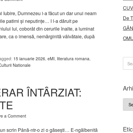
CUV
 Lui Iubire, Dumnezeu i-a făcut un dar unui neam
De T
iile patimi și neputințe… I l-a dăruit pe
GÂN
ui lui, coborât din cerurile înalte, a luminat
tare, ca o imensă, nemărginită vâlvătaie, după
OMU
agged:
15 ianuarie 2026
,
eMI
,
literatura romana
,
ulturii Nationale
Arh
RAR ÎNTÂRZIAT:
ITE
Arhi
ve a Comment
Eti
-un scrin Până-ntr-o zi o găseşti… E-ngălbenită