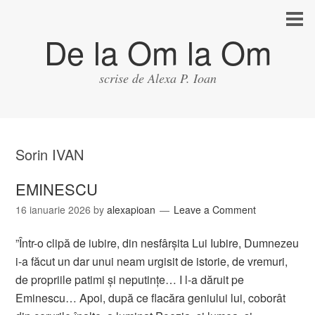
De la Om la Om
scrise de Alexa P. Ioan
Sorin IVAN
EMINESCU
16 ianuarie 2026
by
alexapioan
Leave a Comment
”Într-o clipă de iubire, din nesfârșita Lui Iubire, Dumnezeu
i-a făcut un dar unui neam urgisit de istorie, de vremuri,
de propriile patimi și neputințe… I l-a dăruit pe
Eminescu… Apoi, după ce flacăra geniului lui, coborât