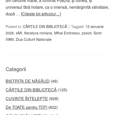
din cerurile înalte, a luminat Poezia, și lumea, și
universul fără hotare, ca o imensă, nemărginită vâlvătaie,
după …
[Citeste tot articolul…]
Posted in:
CĂRȚILE DIN BIBLIOTECĂ
Tagged:
15 ianuarie
2026
,
eMI
,
literatura romana
,
Mihai Eminescu
,
poezii
,
Sorin
IVAN
,
Ziua Culturii Nationale
Categorii
BISTRIȚA DE NĂSĂUD
(49)
CĂRȚILE DIN BIBLIOTECĂ
(125)
CUVINTE ÎNȚELEPTE
(928)
De TOATE pentru TOȚI
(822)