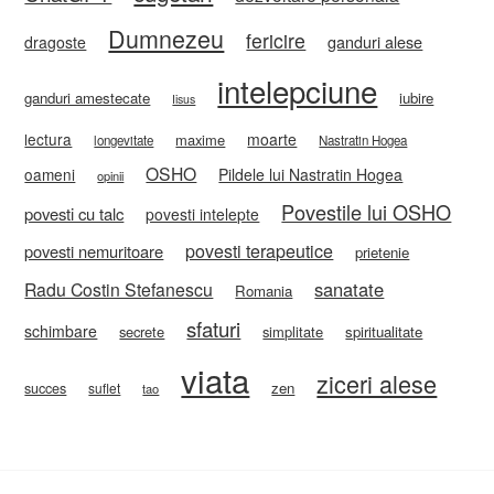
Dumnezeu
fericire
ganduri alese
dragoste
intelepciune
ganduri amestecate
iubire
Iisus
lectura
moarte
maxime
longevitate
Nastratin Hogea
OSHO
oameni
Pildele lui Nastratin Hogea
opinii
Povestile lui OSHO
povesti cu talc
povesti intelepte
povesti terapeutice
povesti nemuritoare
prietenie
sanatate
Radu Costin Stefanescu
Romania
sfaturi
schimbare
secrete
simplitate
spiritualitate
viata
ziceri alese
zen
succes
suflet
tao