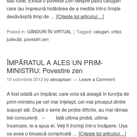
sau rude. Există o poveste Zen despre patru călugări
care iau împreună hotărârea de a medita într-o linişte
desăvârşită timp de …
[Citeste tot articolul…]
Posted in:
GÂNDURI ÎN VIRTUAL
Tagged:
calugari
,
critici
,
judecăţi
,
povestiri zen
ÎMPĂRATUL A ALES UN PRIM-
MINISTRU: Povestire zen
10 octombrie 2012
by
alexapioan
Leave a Comment
A fost odată un împărat, care voia să aleagă în funcţia de
prim-ministru pe cel mai înţelept, cel mai priceput dintre
supuşii săi. După o serie de probe dificile, au mai rămas
trei concurenţi. – Iată ultima probă, ultima
încercare, le-a spus el. Veţi fi închişi într-o încăpere. Uşa
va avea o broască complicată …
[Citeste tot articolul…]