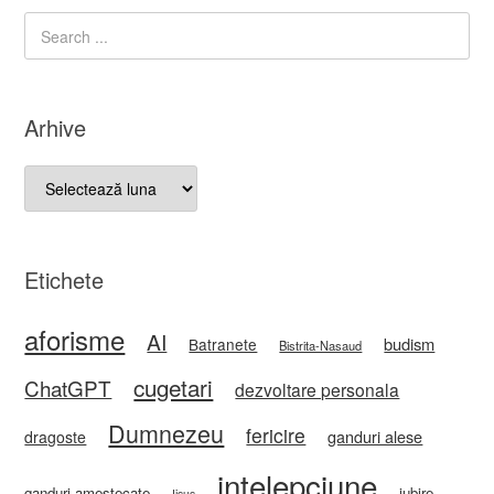
Arhive
Arhive
Etichete
aforisme
AI
budism
Batranete
Bistrita-Nasaud
cugetari
ChatGPT
dezvoltare personala
Dumnezeu
fericire
ganduri alese
dragoste
intelepciune
ganduri amestecate
iubire
Iisus