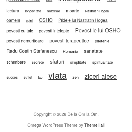
lectura
moarte
maxime
longevitate
Nastratin Hogea
OSHO
oameni
Pildele lui Nastratin Hogea
opinii
Povestile lui OSHO
povesti cu talc
povesti intelepte
povesti terapeutice
povesti nemuritoare
prietenie
sanatate
Radu Costin Stefanescu
Romania
sfaturi
schimbare
secrete
simplitate
spiritualitate
viata
ziceri alese
zen
succes
suflet
tao
Copyright © 2026 De la Om la Om.
Omega WordPress Theme by
ThemeHall