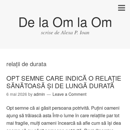
De la Om la Om
scrise de Alexa P. Ioan
relații de durata
OPT SEMNE CARE INDICĂ O RELAȚIE
SĂNĂTOASĂ ȘI DE LUNGĂ DURATĂ
6 mai 2026
by
admin
Leave a Comment
Opt semne că ai găsit persoana potrivită. Puțini oameni
ajung să trăiască asta Într-o lume în care relațiile par tot
mai fragile, mulți oameni încearcă să afle cum să își dea