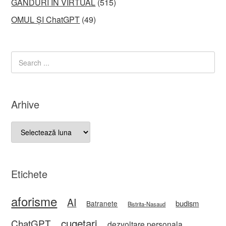
GÂNDURI ÎN VIRTUAL
(515)
OMUL ȘI ChatGPT
(49)
Arhive
Arhive
Etichete
aforisme
AI
budism
Batranete
Bistrita-Nasaud
cugetari
ChatGPT
dezvoltare personala