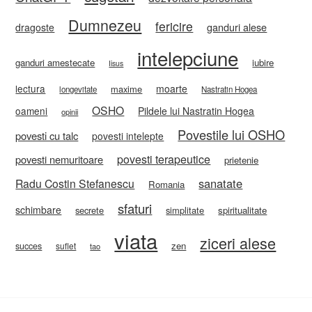
Dumnezeu
fericire
ganduri alese
dragoste
intelepciune
ganduri amestecate
iubire
Iisus
lectura
moarte
maxime
longevitate
Nastratin Hogea
OSHO
oameni
Pildele lui Nastratin Hogea
opinii
Povestile lui OSHO
povesti cu talc
povesti intelepte
povesti terapeutice
povesti nemuritoare
prietenie
sanatate
Radu Costin Stefanescu
Romania
sfaturi
schimbare
secrete
simplitate
spiritualitate
viata
ziceri alese
zen
succes
suflet
tao