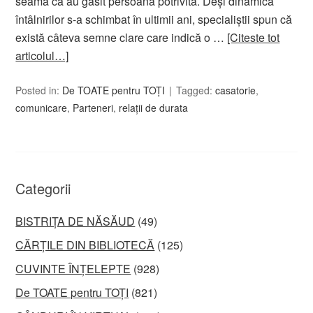
seama că au găsit persoana potrivită. Deși dinamica
întâlnirilor s-a schimbat în ultimii ani, specialiștii spun că
există câteva semne clare care indică o …
[Citeste tot
articolul…]
Posted in:
De TOATE pentru TOȚI
Tagged:
casatorie
,
comunicare
,
Parteneri
,
relații de durata
Categorii
BISTRIȚA DE NĂSĂUD
(49)
CĂRȚILE DIN BIBLIOTECĂ
(125)
CUVINTE ÎNȚELEPTE
(928)
De TOATE pentru TOȚI
(821)