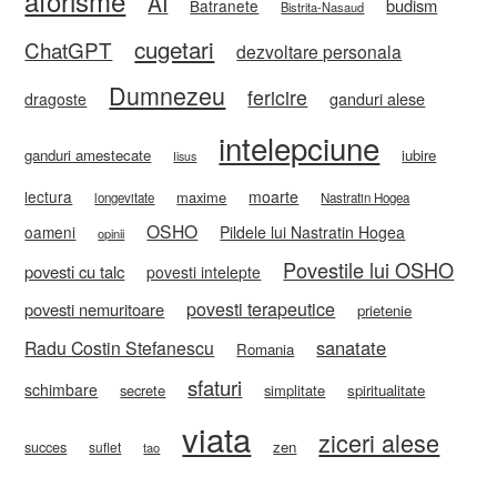
aforisme
AI
budism
Batranete
Bistrita-Nasaud
cugetari
ChatGPT
dezvoltare personala
Dumnezeu
fericire
ganduri alese
dragoste
intelepciune
ganduri amestecate
iubire
Iisus
lectura
moarte
maxime
longevitate
Nastratin Hogea
OSHO
oameni
Pildele lui Nastratin Hogea
opinii
Povestile lui OSHO
povesti cu talc
povesti intelepte
povesti terapeutice
povesti nemuritoare
prietenie
sanatate
Radu Costin Stefanescu
Romania
sfaturi
schimbare
secrete
simplitate
spiritualitate
viata
ziceri alese
zen
succes
suflet
tao