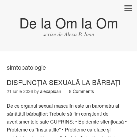
De la Om la Om
scrise de Alexa P. Ioan
simtopatologie
DISFUNCȚIA SEXUALĂ LA BĂRBAȚI
21 iunie 2026
by
alexapioan
8 Comments
De ce organul sexual masculin este un barometru al
sănătății bărbaților: Trebuie să fim conștienți de
avertismentele sale CUPRINS: • Epidemie silențioasă •
Probleme cu ”instalațiile” • Probleme cardiace și