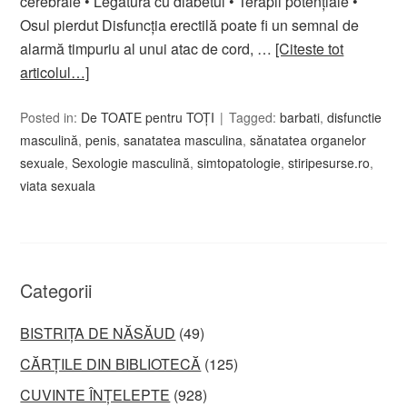
cerebrale • Legătura cu diabetul • Terapii potențiale •
Osul pierdut Disfuncția erectilă poate fi un semnal de
alarmă timpuriu al unui atac de cord, …
[Citeste tot
articolul…]
Posted in:
De TOATE pentru TOȚI
Tagged:
barbati
,
disfunctie
masculină
,
penis
,
sanatatea masculina
,
sănatatea organelor
sexuale
,
Sexologie masculină
,
simtopatologie
,
stiripesurse.ro
,
viata sexuala
Categorii
BISTRIȚA DE NĂSĂUD
(49)
CĂRȚILE DIN BIBLIOTECĂ
(125)
CUVINTE ÎNȚELEPTE
(928)