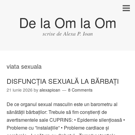
De la Om la Om
scrise de Alexa P. Ioan
viata sexuala
DISFUNCȚIA SEXUALĂ LA BĂRBAȚI
21 iunie 2026
by
alexapioan
8 Comments
De ce organul sexual masculin este un barometru al
sănătății bărbaților: Trebuie să fim conștienți de
avertismentele sale CUPRINS: • Epidemie silențioasă •
Probleme cu ”instalațiile” • Probleme cardiace și