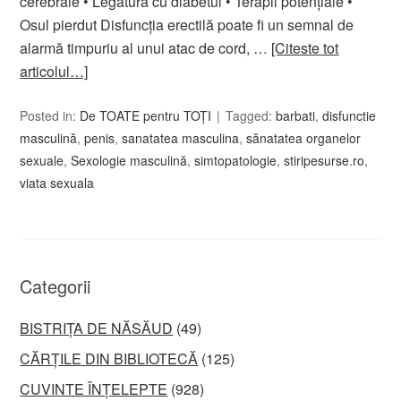
cerebrale • Legătura cu diabetul • Terapii potențiale •
Osul pierdut Disfuncția erectilă poate fi un semnal de
alarmă timpuriu al unui atac de cord, …
[Citeste tot
articolul…]
Posted in:
De TOATE pentru TOȚI
Tagged:
barbati
,
disfunctie
masculină
,
penis
,
sanatatea masculina
,
sănatatea organelor
sexuale
,
Sexologie masculină
,
simtopatologie
,
stiripesurse.ro
,
viata sexuala
Categorii
BISTRIȚA DE NĂSĂUD
(49)
CĂRȚILE DIN BIBLIOTECĂ
(125)
CUVINTE ÎNȚELEPTE
(928)