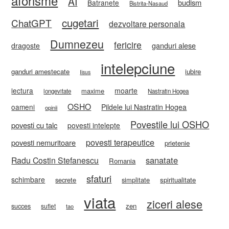
aforisme
AI
budism
Batranete
Bistrita-Nasaud
cugetari
ChatGPT
dezvoltare personala
Dumnezeu
fericire
ganduri alese
dragoste
intelepciune
ganduri amestecate
iubire
Iisus
lectura
moarte
maxime
longevitate
Nastratin Hogea
OSHO
oameni
Pildele lui Nastratin Hogea
opinii
Povestile lui OSHO
povesti cu talc
povesti intelepte
povesti terapeutice
povesti nemuritoare
prietenie
sanatate
Radu Costin Stefanescu
Romania
sfaturi
schimbare
secrete
simplitate
spiritualitate
viata
ziceri alese
zen
succes
suflet
tao