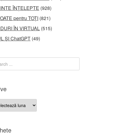
INTE ÎNȚELEPTE
(928)
OATE pentru TOȚI
(821)
DURI ÎN VIRTUAL
(515)
L ȘI ChatGPT
(49)
ive
ve
chete