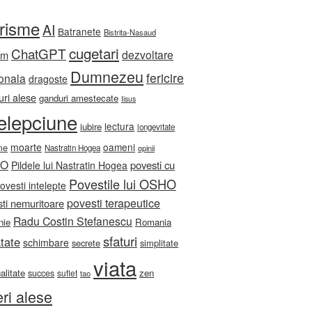
orisme
AI
Batranete
Bistrita-Nasaud
cugetari
ChatGPT
dezvoltare
sm
Dumnezeu
fericire
onala
dragoste
ri alese
ganduri amestecate
Iisus
telepciune
lectura
iubire
longevitate
moarte
oameni
me
Nastratin Hogea
opinii
HO
povesti cu
Pildele lui Nastratin Hogea
Povestile lui OSHO
ovesti intelepte
povesti terapeutice
ti nemuritoare
Radu Costin Stefanescu
nie
Romania
sfaturi
tate
schimbare
secrete
simplitate
viata
ualitate
zen
succes
suflet
tao
eri alese