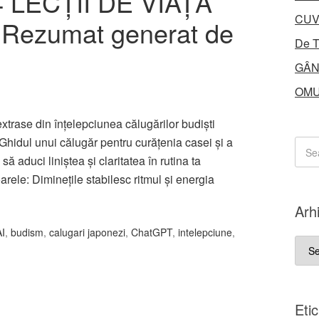
 LECȚII DE VIAȚĂ
CUV
 Rezumat generat de
De T
GÂN
OMU
 extrase din înțelepciunea călugărilor budiști
Ghidul unui călugăr pentru curățenia casei și a
ă aduci liniștea și claritatea în rutina ta
oarele: Diminețile stabilesc ritmul și energia
Arh
AI
,
budism
,
calugari japonezi
,
ChatGPT
,
intelepciune
,
Arhi
Eti