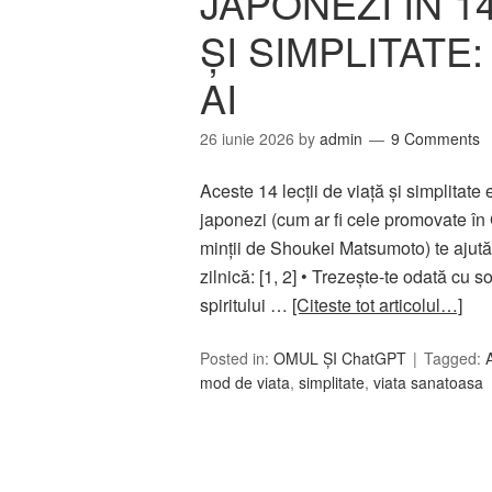
JAPONEZI ÎN 14
ȘI SIMPLITATE:
AI
26 iunie 2026
by
admin
9 Comments
Aceste 14 lecții de viață și simplitate
japonezi (cum ar fi cele promovate în 
minții de Shoukei Matsumoto) te ajută s
zilnică: [1, 2] • Trezește-te odată cu s
spiritului …
[Citeste tot articolul…]
Posted in:
OMUL ȘI ChatGPT
Tagged:
mod de viata
,
simplitate
,
viata sanatoasa