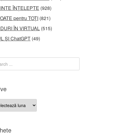
INTE ÎNȚELEPTE
(928)
OATE pentru TOȚI
(821)
DURI ÎN VIRTUAL
(515)
L ȘI ChatGPT
(49)
ive
ve
chete