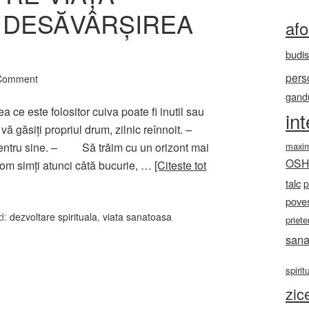
 DESĂVÂRŞIREA
af
budi
pers
 Comment
gandu
 este folositor cuiva poate fi inutil sau
in
ă găsiţi propriul drum, zilnic reînnoit. –
maxi
entru sine. – Să trăim cu un orizont mai
OS
 vom simţi atunci câtă bucurie, …
[Citeste tot
talc
p
poves
d:
dezvoltare spirituala
,
viata sanatoasa
priete
sana
spirit
zic