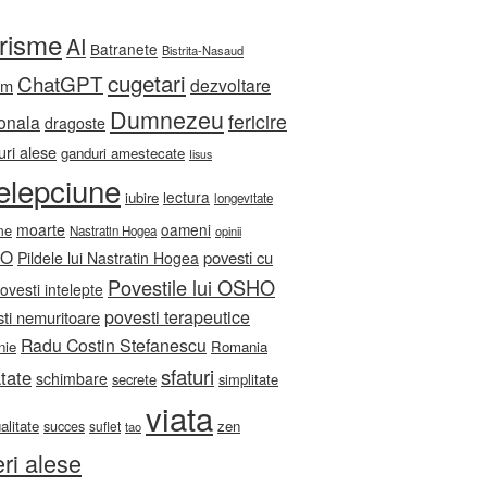
orisme
AI
Batranete
Bistrita-Nasaud
cugetari
ChatGPT
dezvoltare
sm
Dumnezeu
fericire
onala
dragoste
ri alese
ganduri amestecate
Iisus
telepciune
lectura
iubire
longevitate
moarte
oameni
me
Nastratin Hogea
opinii
HO
povesti cu
Pildele lui Nastratin Hogea
Povestile lui OSHO
ovesti intelepte
povesti terapeutice
ti nemuritoare
Radu Costin Stefanescu
nie
Romania
sfaturi
tate
schimbare
secrete
simplitate
viata
ualitate
zen
succes
suflet
tao
eri alese