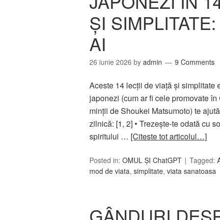
JAPONEZI ÎN 14
ȘI SIMPLITATE:
AI
26 iunie 2026
by
admin
9 Comments
Aceste 14 lecții de viață și simplitate
japonezi (cum ar fi cele promovate în 
minții de Shoukei Matsumoto) te ajută s
zilnică: [1, 2] • Trezește-te odată cu s
spiritului …
[Citeste tot articolul…]
Posted in:
OMUL ȘI ChatGPT
Tagged:
mod de viata
,
simplitate
,
viata sanatoasa
GÂNDURI DESP