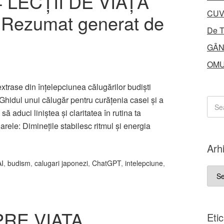
 LECȚII DE VIAȚĂ
CUV
 Rezumat generat de
De T
GÂN
OMU
 extrase din înțelepciunea călugărilor budiști
Ghidul unui călugăr pentru curățenia casei și a
ă aduci liniștea și claritatea în rutina ta
oarele: Diminețile stabilesc ritmul și energia
Arh
AI
,
budism
,
calugari japonezi
,
ChatGPT
,
intelepciune
,
Arhi
RE VIAŢA
Eti