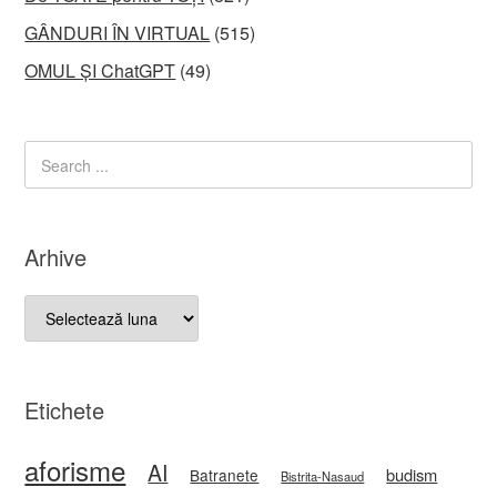
GÂNDURI ÎN VIRTUAL
(515)
OMUL ȘI ChatGPT
(49)
Arhive
Arhive
Etichete
aforisme
AI
budism
Batranete
Bistrita-Nasaud