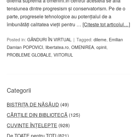
dilema supremă a omenirii.În centrul acesteia se află
tensiunea dintre progresism și conservatorism. Pe de o
parte, progresele tehnologice au potențialul de a
îmbunătăți calitatea vieții pentru …
[Citeste tot articolul…]
Posted in:
GÂNDURI ÎN VIRTUAL
Tagged:
dileme
,
Emilian
Damian POPOVICI
,
libertatea.ro
,
OMENIREA
,
opinii
,
PROBLEME GLOBALE
,
VIITORUL
Categorii
BISTRIȚA DE NĂSĂUD
(49)
CĂRȚILE DIN BIBLIOTECĂ
(125)
CUVINTE ÎNȚELEPTE
(928)
De TOATE pentru TOȚI
(821)