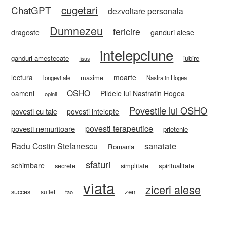
cugetari
ChatGPT
dezvoltare personala
Dumnezeu
fericire
ganduri alese
dragoste
intelepciune
ganduri amestecate
iubire
Iisus
lectura
moarte
maxime
longevitate
Nastratin Hogea
OSHO
oameni
Pildele lui Nastratin Hogea
opinii
Povestile lui OSHO
povesti cu talc
povesti intelepte
povesti terapeutice
povesti nemuritoare
prietenie
sanatate
Radu Costin Stefanescu
Romania
sfaturi
schimbare
secrete
simplitate
spiritualitate
viata
ziceri alese
zen
succes
suflet
tao