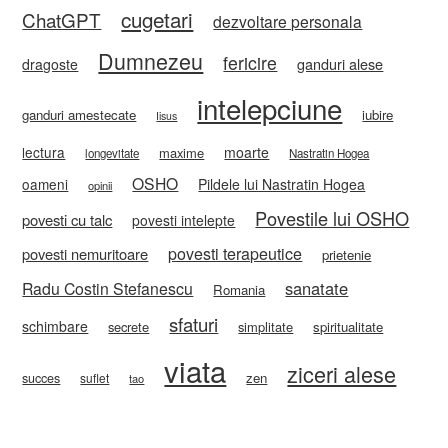
cugetari
ChatGPT
dezvoltare personala
Dumnezeu
fericire
ganduri alese
dragoste
intelepciune
ganduri amestecate
iubire
Iisus
lectura
moarte
maxime
longevitate
Nastratin Hogea
OSHO
oameni
Pildele lui Nastratin Hogea
opinii
Povestile lui OSHO
povesti cu talc
povesti intelepte
povesti terapeutice
povesti nemuritoare
prietenie
sanatate
Radu Costin Stefanescu
Romania
sfaturi
schimbare
secrete
simplitate
spiritualitate
viata
ziceri alese
zen
succes
suflet
tao