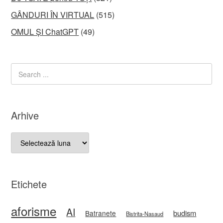
GÂNDURI ÎN VIRTUAL
(515)
OMUL ȘI ChatGPT
(49)
Arhive
Arhive
Etichete
aforisme
AI
budism
Batranete
Bistrita-Nasaud