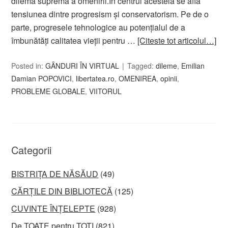
dilema supremă a omenirii.În centrul acesteia se află
tensiunea dintre progresism și conservatorism. Pe de o
parte, progresele tehnologice au potențialul de a
îmbunătăți calitatea vieții pentru …
[Citeste tot articolul…]
Posted in:
GÂNDURI ÎN VIRTUAL
Tagged:
dileme
,
Emilian
Damian POPOVICI
,
libertatea.ro
,
OMENIREA
,
opinii
,
PROBLEME GLOBALE
,
VIITORUL
Categorii
BISTRIȚA DE NĂSĂUD
(49)
CĂRȚILE DIN BIBLIOTECĂ
(125)
CUVINTE ÎNȚELEPTE
(928)
De TOATE pentru TOȚI
(821)