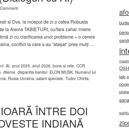
 Comment
af
ati si Dvs. la inceput de zi o cafea Robusta
budi
la Alevia TABIETURI, cu/fara zahar /miere
pers
imă zi cu clarificarea unor probleme + o cerere
gandu
na, conflict la care s-au ”atașat” prea mulți …
in
maxi
ed:
AI
,
anul 2025
,
anul 2026
,
bune si rele
,
CCR
,
OS
e
,
dileme
,
disparitia banilor
,
ELON MUSK
,
Numarul lui
talc
p
nia
,
Rusia-Ucraina
,
salarii speciale
,
Tudor Chirila
,
poves
priete
sana
IOARĂ ÎNTRE DOI
spirit
POVESTE INDIANĂ
zic