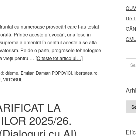
CUV
De T
fruntat cu numeroase provocări care i-au testat
GÂN
orală. Printre aceste provocări, una iese în
OMU
supremă a omenirii.În centrul acesteia se află
vatorism. Pe de o parte, progresele tehnologice
ea vieții pentru …
[Citeste tot articolul…]
ed:
dileme
,
Emilian Damian POPOVICI
,
libertatea.ro
,
E
,
VIITORUL
Arh
RIFICAT LA
Arhi
ILOR 2025/26.
ialoguri cu AI)
Eti