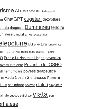
orisme
AI
Batranete
Bistrita-Nasaud
cugetari
ChatGPT
dezvoltare
sm
Dumnezeu
fericire
onala
dragoste
ri alese
ganduri amestecate
Iisus
telepciune
lectura
iubire
longevitate
moarte
oameni
me
Nastratin Hogea
opinii
HO
povesti cu
Pildele lui Nastratin Hogea
Povestile lui OSHO
ovesti intelepte
povesti terapeutice
ti nemuritoare
Radu Costin Stefanescu
nie
Romania
sfaturi
tate
schimbare
secrete
simplitate
viata
ualitate
zen
succes
suflet
tao
eri alese