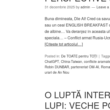
31 decembrie 2025
by
admin
Leave a
Buna dimineata, Dle AI! Cred ca savur
sau un ceai ENGLISH BREAKFAST de 
de albine… Va deranjez in aceasta ult
speciala… – Conflict armat Rusia-Ucrai
[Citeste tot articolul…]
Posted in:
De TOATE pentru TOȚI
Tagg
ChatGPT
,
China-Taiwan
,
conflicte aramat
Robin DUNBAR
,
parteneriat OM-AI
,
Roma
urari de An Nou
O LUPTĂ INTER
LUPI: VECHE 