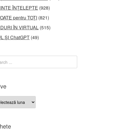
INTE ÎNȚELEPTE
(928)
OATE pentru TOȚI
(821)
DURI ÎN VIRTUAL
(515)
L ȘI ChatGPT
(49)
ive
ve
chete