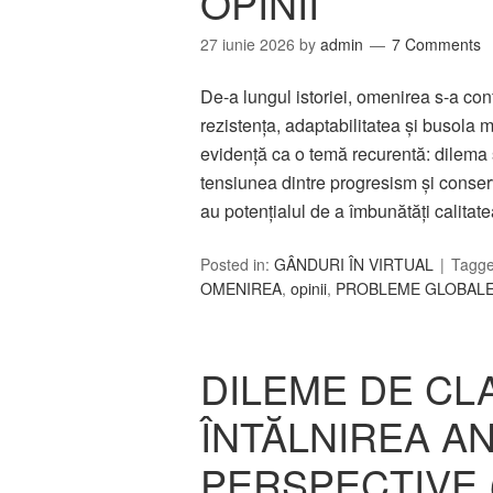
OPINII
27 iunie 2026
by
admin
7 Comments
De-a lungul istoriei, omenirea s-a con
rezistența, adaptabilitatea și busola m
evidență ca o temă recurentă: dilema 
tensiunea dintre progresism și conser
au potențialul de a îmbunătăți calitat
Posted in:
GÂNDURI ÎN VIRTUAL
Tagg
OMENIREA
,
opinii
,
PROBLEME GLOBAL
DILEME DE CLA
ÎNTĂLNIREA AN
PERSPECTIVE (D