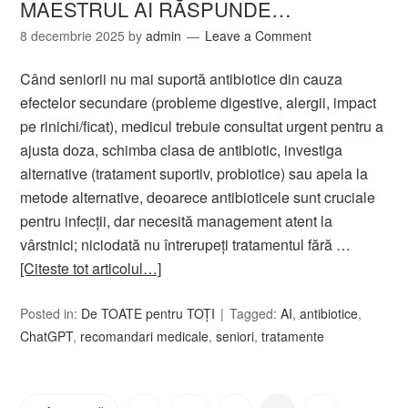
MAESTRUL AI RĂSPUNDE…
8 decembrie 2025
by
admin
Leave a Comment
Când seniorii nu mai suportă antibiotice din cauza
efectelor secundare (probleme digestive, alergii, impact
pe rinichi/ficat), medicul trebuie consultat urgent pentru a
ajusta doza, schimba clasa de antibiotic, investiga
alternative (tratament suportiv, probiotice) sau apela la
metode alternative, deoarece antibioticele sunt cruciale
pentru infecții, dar necesită management atent la
vârstnici; niciodată nu întrerupeți tratamentul fără …
[Citeste tot articolul…]
Posted in:
De TOATE pentru TOȚI
Tagged:
AI
,
antibiotice
,
ChatGPT
,
recomandari medicale
,
seniori
,
tratamente