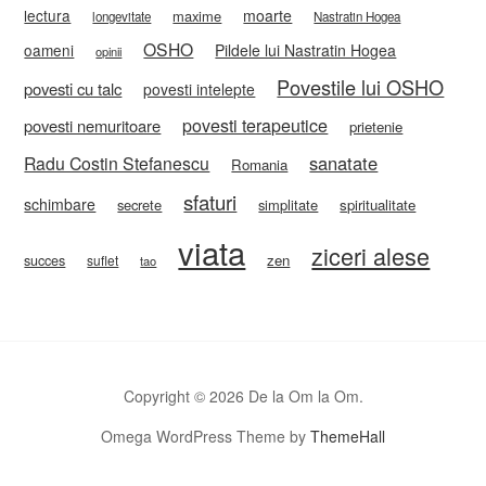
lectura
moarte
maxime
longevitate
Nastratin Hogea
OSHO
oameni
Pildele lui Nastratin Hogea
opinii
Povestile lui OSHO
povesti cu talc
povesti intelepte
povesti terapeutice
povesti nemuritoare
prietenie
sanatate
Radu Costin Stefanescu
Romania
sfaturi
schimbare
secrete
simplitate
spiritualitate
viata
ziceri alese
zen
succes
suflet
tao
Copyright © 2026 De la Om la Om.
Omega WordPress Theme by
ThemeHall