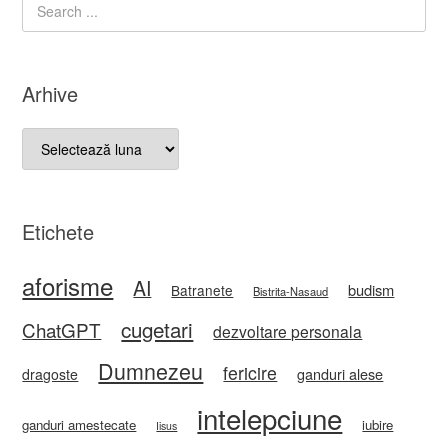
Arhive
Arhive
Etichete
aforisme
AI
budism
Batranete
Bistrita-Nasaud
cugetari
ChatGPT
dezvoltare personala
Dumnezeu
fericire
ganduri alese
dragoste
intelepciune
ganduri amestecate
iubire
Iisus