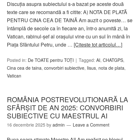
Discuția asupra subiectului s-a bazat pe aceste două
texte care se recomandă a fi citite: A) NOTA DE PLATĂ
PENTRU CINA CEA DE TAINĂ Am auzit o poveste… se
întâmplă de secole ca în fiecare an, într-o anumită zi, la
Vatican, rabinul-şef al oraşului vine cu un sul în mână în
Piaţa Sfântului Petru, unde …
[Citeste tot articolul…]
Posted in:
De TOATE pentru TOȚI
Tagged:
AI
,
CHATGPS
,
Cina cea de taina
,
convorbiri subiective
,
Iisus
,
nota de plata
,
Vatican
ROMÂNIA POSTREVOLUTIONARĂ LA
SFÂRȘIT DE AN 2025: CONVORBIRI
SUBIECTIVE CU MAESTRUL AI
16 decembrie 2025
by
admin
Leave a Comment
Buna seara stimate Maestre AI! Am regăsit pe blogul