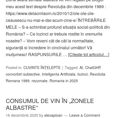
meu acest text despre Revoluția din decembrie 1989 :
https://www.delaomlaom.ro/2010/12/ole-ole-ole-
ceausescu-nu-mai-e-dar-acum-cine-e/ ÎNTREBĂRILE
MELE – S-a schimbat profund situația social-politică din
România? – Ce lozinci ar trebuie rostite în vremurile
noastre? – Vom reveni cât de cât la normalitate,
siguranță si încredere în cincinalul următor! Vă
mulțumesc! RASPUNSURILE …
[Citeste tot articolul…]
Posted in:
CUVINTE ÎNȚELEPTE
Tagged:
AI
,
ChatGHP
,
convorbiri subiective
,
Inteligenta Artificiala
,
lozinci
,
Revolutia
Romana 1989
,
rezumate
,
Romania in 2025
CONSUMUL DE VIN ÎN „ZONELE
ALBASTRE”
16 decembrie 2025
by
alexapioan
Leave a Comment