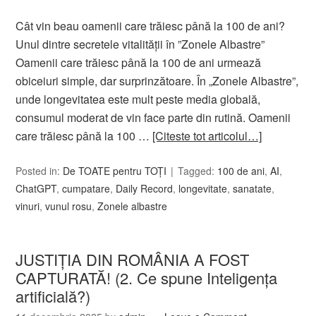
Cât vin beau oamenii care trăiesc până la 100 de ani?
Unul dintre secretele vitalității în ”Zonele Albastre”
Oamenii care trăiesc până la 100 de ani urmează
obiceiuri simple, dar surprinzătoare. În „Zonele Albastre”,
unde longevitatea este mult peste media globală,
consumul moderat de vin face parte din rutină. Oamenii
care trăiesc până la 100 …
[Citeste tot articolul…]
Posted in:
De TOATE pentru TOȚI
Tagged:
100 de ani
,
AI
,
ChatGPT
,
cumpatare
,
Daily Record
,
longevitate
,
sanatate
,
vinuri
,
vunul rosu
,
Zonele albastre
JUSTIȚIA DIN ROMÂNIA A FOST
CAPTURATĂ! (2. Ce spune Inteligența
artificială?)