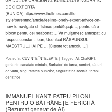
GHIDUL DE CRACIUN AL BUNICULUI SINGURATIC
DE O EXPERTA
(BUNICA):https://www.thetimes.com/life-
style/parenting/article/feeling-lonely-expert-advice-on-
how-to-navigate-christmas-pmtd9qcqb…, pentru că e
blocat pentru cei neabonați… Va mulțumesc anticipat, cu
respect constant, Ioan, Ucenicul RĂSPUNSUL
MAESTRULUI AI PE …
[Citeste tot articolul…]
Posted in:
CUVINTE ÎNȚELEPTE
Tagged:
AI
,
ChatGPT
,
geriatrie
,
sanatate mintala
,
Sarbatori de iarna
,
seniori
,
sfaturi
de viata
,
singuratatea bunicilor
,
singuratatea sociala
,
terapii
geriatrice
IMMANUEL KANT: PATRU PILONI
PENTRU O BĂTRÂNEȚE FERICITĂ
(Rezumat generat de AI)