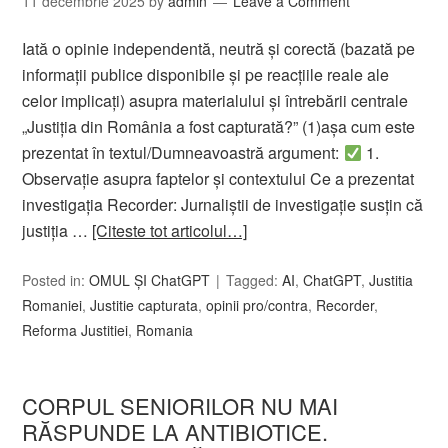
11 decembrie 2025
by
admin
Leave a Comment
Iată o opinie independentă, neutră și corectă (bazată pe
informații publice disponibile și pe reacțiile reale ale
celor implicați) asupra materialului și întrebării centrale
„Justiția din România a fost capturată?” (1)așa cum este
prezentat în textul/Dumneavoastră argument:
1.
Observație asupra faptelor și contextului Ce a prezentat
investigația Recorder: Jurnaliștii de investigație susțin că
justiția …
[Citeste tot articolul…]
Posted in:
OMUL ȘI ChatGPT
Tagged:
AI
,
ChatGPT
,
Justitia
Romaniei
,
Justitie capturata
,
opinii pro/contra
,
Recorder
,
Reforma Justitiei
,
Romania
CORPUL SENIORILOR NU MAI
RĂSPUNDE LA ANTIBIOTICE.