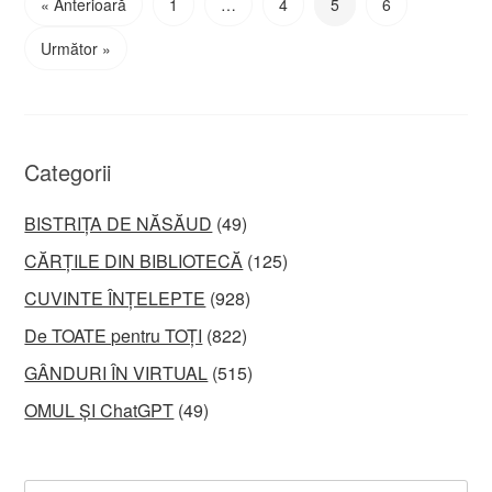
« Anterioară
1
…
4
5
6
Următor »
Categorii
BISTRIȚA DE NĂSĂUD
(49)
CĂRȚILE DIN BIBLIOTECĂ
(125)
CUVINTE ÎNȚELEPTE
(928)
De TOATE pentru TOȚI
(822)
GÂNDURI ÎN VIRTUAL
(515)
OMUL ȘI ChatGPT
(49)