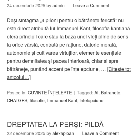
24 decembrie 2025
by
admin
Leave a Comment
Deși sintagma „4 piloni pentru o bătrânețe fericită” nu
este direct atribuită lui Immanuel Kant, filosofia kantiană
oferă principii care stau la baza unei vieți pline de sens
la orice vârstă, centrată pe rațiune, datorie morală,
autonomie și cultivarea virtuților, elemente esențiale
pentru demnitatea și pacea interioară, chiar și spre
bătrânețe, punând accent pe înțelepciune, …
[Citeste tot
articolul…]
Posted in:
CUVINTE ÎNȚELEPTE
Tagged:
AI
,
Batranete
,
CHATGPS
,
filosofie
,
Immanuel Kant
,
intelepciune
DREPTATEA LA PERȘI: PILDĂ
22 decembrie 2025
by
alexapioan
Leave a Comment