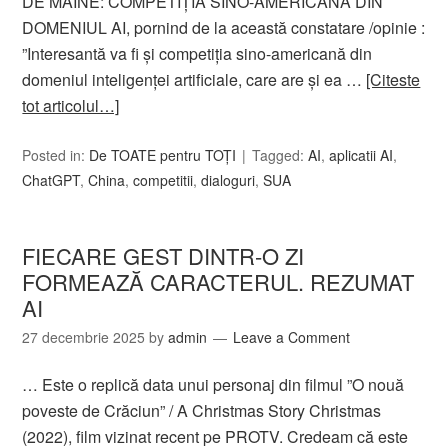
DE MÂINE: COMPETIȚIA SINO-AMERICANĂ DIN
DOMENIUL AI, pornind de la această constatare /opinie :
”Interesantă va fi și competiția sino-americană din
domeniul inteligenței artificiale, care are și ea …
[Citeste
tot articolul…]
Posted in:
De TOATE pentru TOȚI
Tagged:
AI
,
aplicatii AI
,
ChatGPT
,
China
,
competitii
,
dialoguri
,
SUA
FIECARE GEST DINTR-O ZI
FORMEAZĂ CARACTERUL. REZUMAT
AI
27 decembrie 2025
by
admin
Leave a Comment
… Este o replică data unui personaj din filmul ”O nouă
poveste de Crăciun” / A Christmas Story Christmas
(2022), film vizinat recent pe PROTV. Credeam că este