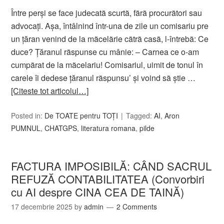
Între perşi se face judecatã scurtã, fãrã procurãtori sau
advocaţi. Aşa, întâlnind într-una de zile un comisariu pre
un ţăran venind de la mãcelãrie cãtrã casã, l-întrebã: Ce
duce? Ţăranul rãspunse cu mânie: – Carnea ce o-am
cumpãrat de la mãcelariu! Comisariul, uimit de tonul în
carele îi dedese ţăranul rãspunsu’ şi voind sã ştie …
[Citeste tot articolul…]
Posted in:
De TOATE pentru TOȚI
Tagged:
AI
,
Aron
PUMNUL
,
CHATGPS
,
literatura romana
,
pilde
FACTURA IMPOSIBILĂ: CÂND SACRUL
REFUZĂ CONTABILITATEA (Convorbiri
cu AI despre CINA CEA DE TAINĂ)
17 decembrie 2025
by
admin
2 Comments