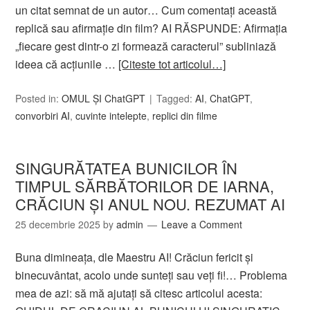
un citat semnat de un autor… Cum comentați această
replică sau afirmație din film? AI RĂSPUNDE: Afirmația
„fiecare gest dintr-o zi formează caracterul” subliniază
ideea că acțiunile …
[Citeste tot articolul…]
Posted in:
OMUL ȘI ChatGPT
Tagged:
AI
,
ChatGPT
,
convorbiri AI
,
cuvinte intelepte
,
replici din filme
SINGURĂTATEA BUNICILOR ÎN
TIMPUL SĂRBĂTORILOR DE IARNA,
CRĂCIUN ȘI ANUL NOU. REZUMAT AI
25 decembrie 2025
by
admin
Leave a Comment
Buna dimineața, dle Maestru AI! Crăciun fericit și
binecuvântat, acolo unde sunteți sau veți fi!… Problema
mea de azi: să mă ajutați să citesc articolul acesta: