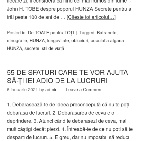
fiecare zi, îl consideră ca fiind cel mai frumos din lume”.-
John H. TOBE despre poporul HUNZA Secrete pentru a
trăi peste 100 de ani de …
[Citeste tot articolul…]
Posted in:
De TOATE pentru TOȚI
Tagged:
Batranete
,
etnografie
,
HUNZA
,
longevitate
,
obiceiuri
,
populatia afgana
HUNZA
,
secrete
,
stil de viaţă
55 DE SFATURI CARE TE VOR AJUTA
SĂ-ŢI IEI ADIO DE LA LUCRURI
6 ianuarie 2021
by
admin
Leave a Comment
1. Debarasează-te de ideea preconcepută că nu te poţi
debarasa de lucruri. 2. Debarasarea de ceva e o
deprindere. 3. Atunci când te debarasezi de ceva, mai
mult câştigi decât pierzi. 4. Întreabă-te de ce nu poţi să te
desparţi de lucruri. 5. E greu, dar nu imposibil să reduci