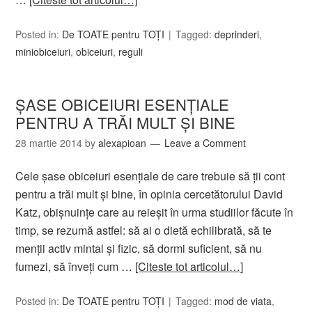
Posted in:
De TOATE pentru TOȚI
Tagged:
deprinderi
,
miniobiceiuri
,
obiceiuri
,
reguli
ŞASE OBICEIURI ESENŢIALE
PENTRU A TRĂI MULT ŞI BINE
28 martie 2014
by
alexapioan
Leave a Comment
Cele şase obiceiuri esenţiale de care trebuie să ţii cont
pentru a trăi mult şi bine, în opinia cercetătorului David
Katz, obişnuinţe care au reieşit în urma studiilor făcute în
timp, se rezumă astfel: să ai o dietă echilibrată, să te
menţii activ mintal şi fizic, să dormi suficient, să nu
fumezi, să înveţi cum …
[Citeste tot articolul…]
Posted in:
De TOATE pentru TOȚI
Tagged:
mod de viata
,