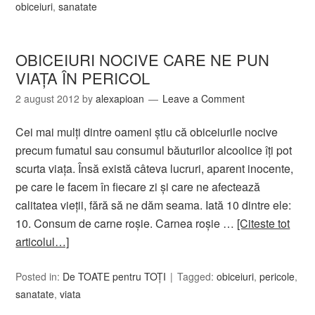
obiceiuri
,
sanatate
OBICEIURI NOCIVE CARE NE PUN
VIAŢA ÎN PERICOL
2 august 2012
by
alexapioan
Leave a Comment
Cei mai mulţi dintre oameni ştiu că obiceiurile nocive
precum fumatul sau consumul băuturilor alcoolice îţi pot
scurta viaţa. Însă există câteva lucruri, aparent inocente,
pe care le facem în fiecare zi şi care ne afectează
calitatea vieţii, fără să ne dăm seama. Iată 10 dintre ele:
10. Consum de carne roşie. Carnea roşie …
[Citeste tot
articolul…]
Posted in:
De TOATE pentru TOȚI
Tagged:
obiceiuri
,
pericole
,
sanatate
,
viata