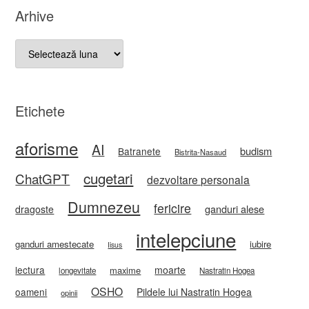
Arhive
Arhive
Etichete
aforisme
AI
budism
Batranete
Bistrita-Nasaud
cugetari
ChatGPT
dezvoltare personala
Dumnezeu
fericire
ganduri alese
dragoste
intelepciune
ganduri amestecate
iubire
Iisus
lectura
moarte
maxime
longevitate
Nastratin Hogea
OSHO
oameni
Pildele lui Nastratin Hogea
opinii