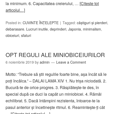
la minimum. 6. Capacitatea creierului, …
[Citeste tot
articolul…]
Posted in:
CUVINTE ÎNȚELEPTE
Tagged:
câştiguri şi pierderi
,
debarasare. Lucruri inutile
,
deprinderi
,
Japonia
,
minimalism
,
obiceiuri
,
sfaturi
OPT REGULI ALE MINIOBICEIURILOR
6 noiembrie 2019
by
admin
Leave a Comment
Motto: “Trebuie să ştii regulile foarte bine, aşa încât să le
poţi încălca.” – DALAI LAMA XIV 1. Nu trişa niciodată. 2.
Bucură-te de orice progres. 3. Răsplăteşte-te des, în
special după ce duci la capăt un miniobicei. 4. Rămâi
echilibrat. 5. Dacă întâmpini rezistenta, întoarce-te la
pasul anterior şi încetineşte ritmul. 6. Reaminteşte-ţi cât
…
[Citeste tot articolul…]